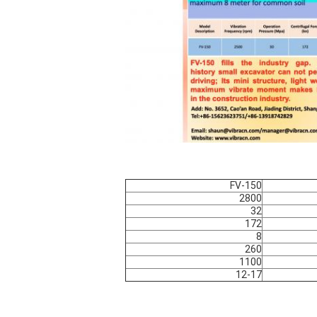
FV-150
2800
32
172
8
260
1100
12-17