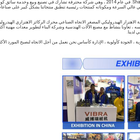
تأسست شركة Shanghai Yekun Construction Machinery Co. ، Ltd. في عام 2014 ، وهي شركة محترفة تشارك في تصنيع وبيع وخدمة سائق
كي عالي السرعة ومكوناته كمنتجات رئيسية.تنطبق منتجاتنا بشكل كبير على صناعا
الاهتزاز الهيدروليكي المصغر الاتجاه الصناعي.محرك الركائز الاهتزازي الهيدرول
سه ، تعاونا بنشاط مع مصنع الآلات الهندسية وشركة البناء لتطوير معدات مهنية أكث
لدينا.
 الجودة كأولوية ، الإدارة كأساس.نحن نعمل من أجل الاتجاه لنصبح المورد الأكث