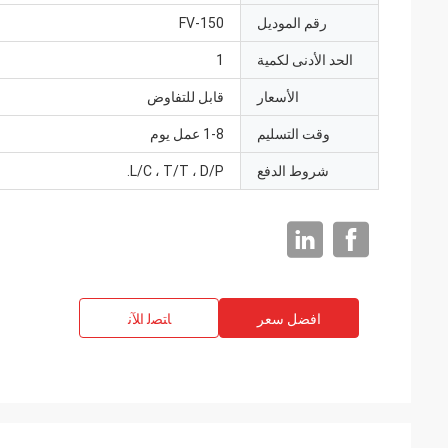
رقم الموديل
FV-150
الحد الأدنى لكمية
1
الأسعار
قابل للتفاوض
وقت التسليم
1-8 عمل يوم
شروط الدفع
L/C ، T/T ، D/P.
افضل سعر
ﺎﺘﺼﻟ ﺍﻶﻧ