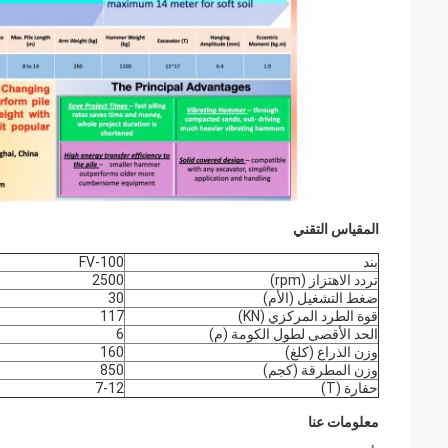
المقياس التقني
بند
FV-100
تردد الاهتزاز (rpm)
2500
ضغط التشغيل (الأم)
30
قوة الطرد المركزي (KN)
117
الحد الأقصى لطول الكومة (م)
6
وزن الذراع (كلغ)
160
وزن المطرقة (كجم)
850
حفارة (T)
7-12
معلومات عنا