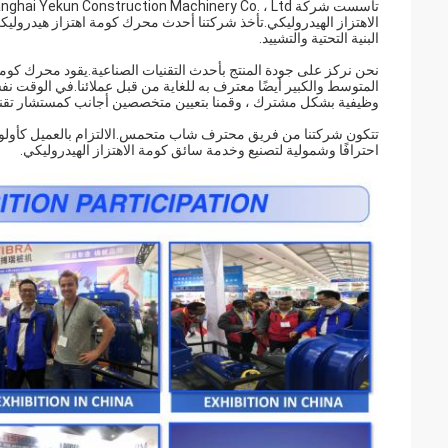
الاهتزاز الهيدروليكي.تأخذ شركتنا أحدث محرك كومة اهتزاز هيدرولي
البنية التحتية والتشييد.
نحن نركز على جودة المنتج بأحدث التقنيات الصناعية.يقود محرك كومة 
المتوسط ​​والكبير أيضًا معترف به للغاية من قبل عملائنا.في الوقت نف
وظيفية بشكل مشترك ، وقمنا بتعيين متخصصين أجانب كمستشار تقني 
تتكون شركتنا من فريق محترف شاب متحمس.الالتزام بالعميل كأولوية ،
احترافًا وشمولية لتصنيع وخدمة سائق كومة الاهتزاز الهيدروليكي.