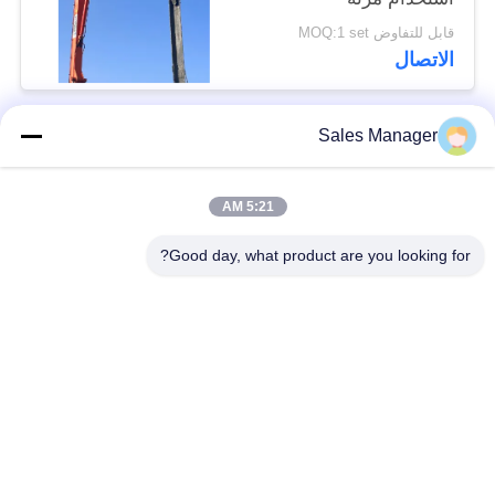
قابل للتفاوض MOQ:1 set
الاتصال
Sales Manager
فئات شعبية
جميع
5:21 AM
الهيدروليكية كومة
حفارة المحملة كومة
سائق
سائق
Good day, what product are you looking for?
سائق كومة قبضة
مطرقة هزة كهربائية
جانبية
أربعة سائقين متحركين
360 درجة محرك كومة
حفارة صغيرة كومة
معدات القيادة كومة