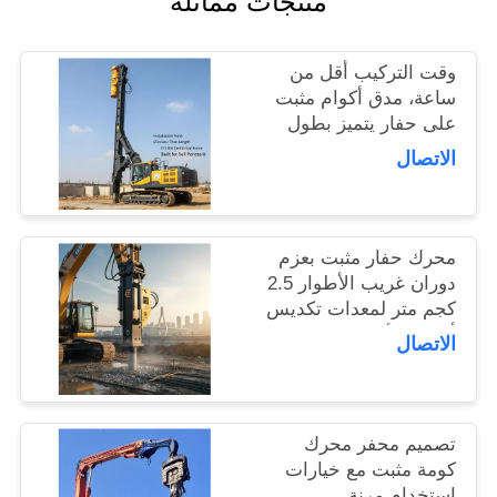
منتجات مماثلة
اطلب
اقتباس
وقت التركيب أقل من
ساعة، مدق أكوام مثبت
على حفار يتميز بطول
SITEMAP
تكديس 15 مترًا وقوة
الاتصال
طرد مركزي 172 كيلو
PRIVACY
نيوتن مصمم لاختراق
التربة
POLICY
محرك حفار مثبت بعزم
دوران غريب الأطوار 2.5
كجم متر لمعدات تكديس
أعمال الأساس ومشاريع
الاتصال
الهندسة المدنية
تصميم محفر محرك
كومة مثبت مع خيارات
استخدام مرنة