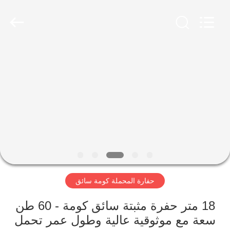
Yekun
Construction
Machinery
Co.,
Ltd..
All
Rights
Reserved.
مسكن
منتجات
عرض
الواقع
الافتراضي
حفارة المحملة كومة سائق
معلومات
عنا
18 متر حفرة مثبتة سائق كومة - 60 طن
سعة مع موثوقية عالية وطول عمر تحمل