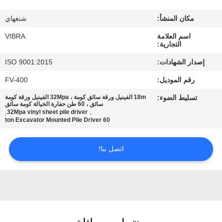
جولة
مكان المنشأ:
شنغهاي
في
اسم العلامة
VIBRA
المعمل
التجارية:
إصدار الشهادات:
ISO 9001:2015
مراقبة
رقم الموديل:
FV-400
الجودة
تسليط الضوء:
18m الفينيل ورقة سائق كومة ، 32Mpa الفينيل ورقة كومة
سائق ، 60 طن حفارة الخيالة كومة سائق
,
,
32Mpa vinyl sheet pile driver
اتصل
60 ton Excavator Mounted Pile Driver
بنا
اتصل بنا!
أخبار
حالات