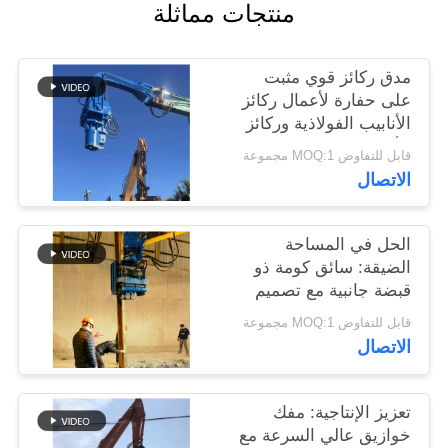
منتجات مماثلة
اطلب
اقتباس
مدق ركائز قوي مثبت
على حفارة لأعمال ركائز
SITEMAP
الأنابيب الفولاذية وركائز
الألواح
قابل للتفاوض MOQ:1 مجموعة
PRIVACY
الاتصال
POLICY
الحل في المساحة
الضيقة: سائق كومة ذو
قبضة جانبية مع تصميم
مضغوط للمواقع الضيقة
قابل للتفاوض MOQ:1 مجموعة
الاتصال
تعزيز الإنتاجية: مفك
خوازيق عالي السرعة مع