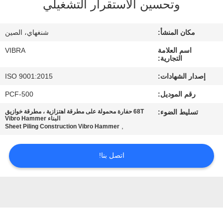
وتحسين الاستقرار التشغيلي
جولة
في
مكان المنشأ:
شنغهاي، الصين
المعمل
اسم العلامة
VIBRA
التجارية:
مراقبة
إصدار الشهادات:
ISO 9001:2015
الجودة
رقم الموديل:
PCF-500
تسليط الضوء:
68T حفارة محمولة على مطرقة اهتزازية ، مطرقة خوازيق
اتصل
البناء Vibro Hammer
,
Sheet Piling Construction Vibro Hammer
بنا
اتصل بنا!
أخبار
حالات