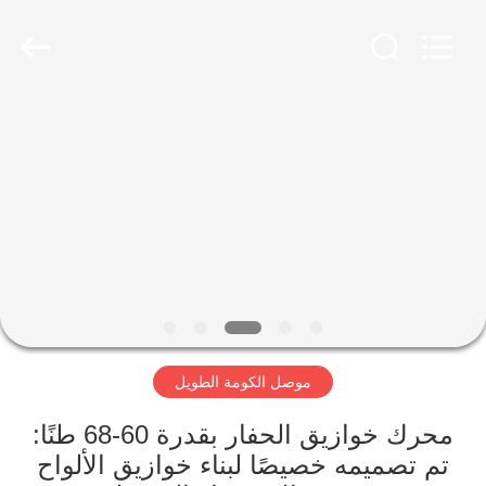
Yekun
Construction
Machinery
Co.,
Ltd..
All
Rights
Reserved.
مسكن
منتجات
عرض
الواقع
الافتراضي
موصل الكومة الطويل
معلومات
عنا
محرك خوازيق الحفار بقدرة 60-68 طنًا:
تم تصميمه خصيصًا لبناء خوازيق الألواح