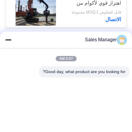
اهتزاز قوي لأكوام من
الألواح بطول 6 إلى 8
قابل للتفاوض MOQ:1 مجموعة
أمتار
الاتصال
Sales Manager
فئات شعبية
جميع
2:07 AM
الهيدروليكية كومة
حفارة المحملة كومة
سائق
سائق
Good day, what product are you looking for?
سائق كومة قبضة
مطرقة هزة كهربائية
جانبية
أربعة سائقين متحركين
360 درجة محرك كومة
حفارة صغيرة كومة
معدات القيادة كومة