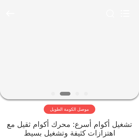
Yekun
Construction
Machinery
Co.,
Ltd..
All
Rights
Reserved.
مسكن
منتجات
عرض
الواقع
الافتراضي
موصل الكومة الطويل
معلومات
عنا
تشغيل أكوام أسرع: محرك أكوام ثقيل مع
اهتزازات كثيفة وتشغيل بسيط