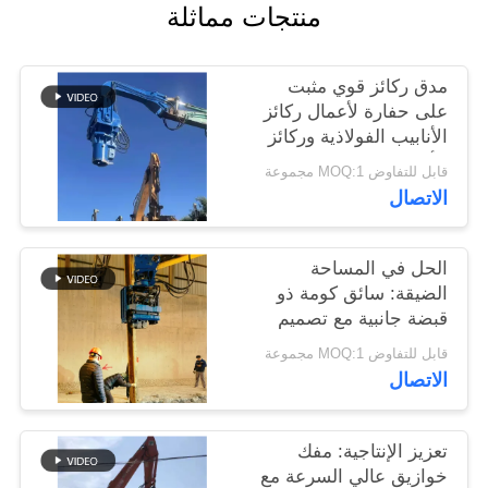
منتجات مماثلة
اطلب
اقتباس
مدق ركائز قوي مثبت
على حفارة لأعمال ركائز
SITEMAP
الأنابيب الفولاذية وركائز
الألواح
قابل للتفاوض MOQ:1 مجموعة
PRIVACY
الاتصال
POLICY
الحل في المساحة
الضيقة: سائق كومة ذو
قبضة جانبية مع تصميم
مضغوط للمواقع الضيقة
قابل للتفاوض MOQ:1 مجموعة
الاتصال
تعزيز الإنتاجية: مفك
خوازيق عالي السرعة مع