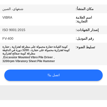
جولة
مكان المنشأ:
شنغهاي، الصين
في
اسم العلامة
VIBRA
المعمل
التجارية:
إصدار الشهادات:
ISO 9001:2015
مراقبة
رقم الموديل:
FV-400
الجودة
تسليط الضوء:
كومة القيادة حفارة محمولة على مطرقة اهتزازية ، حفارة
كومة اهتزازية محمولة على حفارة ، 3200 دورة في الدقيقة
مطرقة كومة صفائح اهتزازية
اتصل
,
,
Excavator Mounted Vibro Pile Driver
3200rpm Vibratory Sheet Pile Hammer
بنا
اتصل بنا!
أخبار
حالات