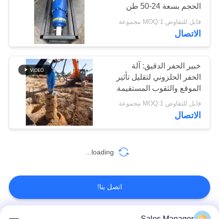
الحجم بسعة 24-50 طن
اطلب
قابل للتفاوض MOQ:1 مجموعة
اقتباس
الاتصال
خريطة
خبير الحفر الدقيق: آلة
الموقع
الحفر الحلزوني لتقليل تأثير
الموقع والثقوب المستقيمة
PRIVACY
قابل للتفاوض MOQ:1 مجموعة
الاتصال
POLICY
loading...
اتصل بنا!
Sales Manager