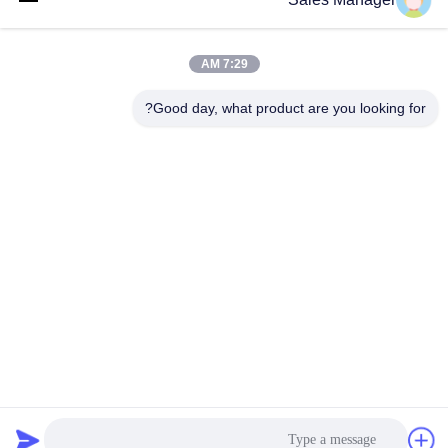
فئات شعبية
جميع
7:29 AM
الهيدروليكية كومة
حفارة المحملة كومة
سائق
سائق
Good day, what product are you looking for?
سائق كومة قبضة
مطرقة هزة كهربائية
جانبية
أربعة سائقين متحركين
360 درجة محرك كومة
حفارة صغيرة كومة
معدات القيادة كومة
سائق
ملموسة
الاشتراك