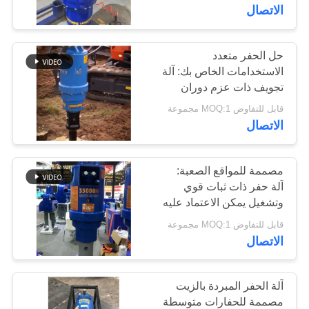
جولة
الاتصال
في
المعمل
حل الحفر متعدد
الاستخدامات الخاص بك: آلة
تجويف ذات عزم دوران
مراقبة
عالي ذات قدرة أفقية
قابل للتفاوض MOQ:1 مجموعة
الجودة
الاتصال
اتصل
مصممة للمواقع الصعبة:
آلة حفر ذات ثبات قوي
بنا
وتشغيل يمكن الاعتماد عليه
قابل للتفاوض MOQ:1 مجموعة
أخبار
الاتصال
حالات
آلة الحفر المبردة بالزيت
مصممة للحفارات متوسطة