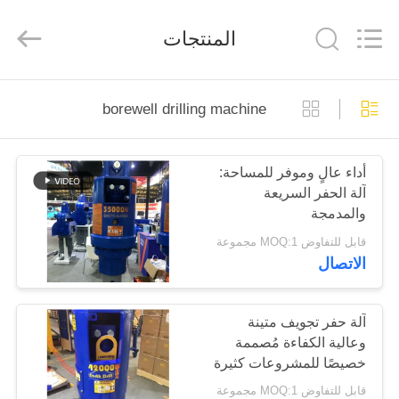
Yekun
Construction
Machinery
المنتجات
Co.,
Ltd..
All
Rights
Reserved.
مسكن
borewell drilling machine
منتجات
أداء عالٍ وموفر للمساحة:
آلة الحفر السريعة
عرض
والمدمجة
الواقع
قابل للتفاوض MOQ:1 مجموعة
الاتصال
الافتراضي
معلومات
آلة حفر تجويف متينة
وعالية الكفاءة مُصممة
عنا
خصيصًا للمشروعات كثيرة
المتطلبات
قابل للتفاوض MOQ:1 مجموعة