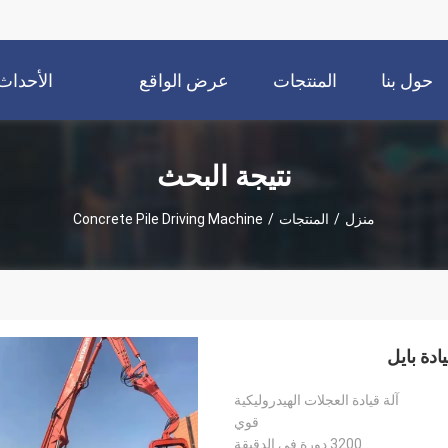
حول بنا
المنتجات
عرض الواقع
الأحداث
الافتراضي
نتيجة البحث
منزل
/
المنتجات
/
Concrete Pile Driving Machine
ادة بايل
آلة قيادة العجلات الهيدروليكية
قوي
3200 دورة في الدقيقة