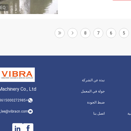
DEO
8
7
6
5
نبذة عن الشركة
achinery Co., Ltd.
جولة في المعمل
+8615000272985
ضبط الجودة
_lee@vibracn.com
ة
اتصل بنا