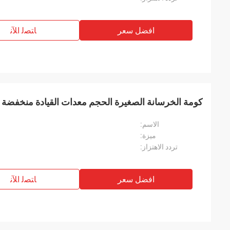
افضل سعر
ﺎﺘﺼﻟ ﺍﻶﻧ
كومة الخرسانة الصغيرة الحجم معدات القيادة منخفضة الض
الاسم:
ميزة:
تردد الاهتزاز:
افضل سعر
ﺎﺘﺼﻟ ﺍﻶﻧ