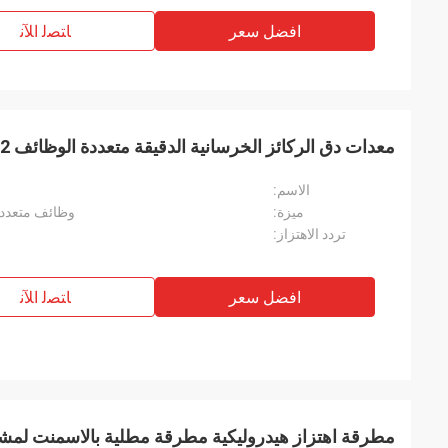
افضل سعر
ﺎﺘﺼﻟ ﺍﻶﻧ
معدات دق الركائز الخرسانية الدقيقة متعددة الوظائف 32 ميجا باسكال
الاسم:
ميزة:
وظائف متعددة
تردد الاهتزاز:
افضل سعر
ﺎﺘﺼﻟ ﺍﻶﻧ
مطرقة اهتزاز هيدروليكية مطرقة مطلية بالاسمنت لمشاري