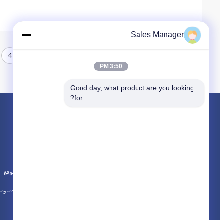
Sales Manager
4
3
2
1
3:50 PM
Good day, what product are you looking 
for?
المنتجات
حول
الهيدروليكية كومة سائق
أخبار
حفارة المحملة كومة سائق
الحالات
مطرقة هزة كهربائية
خريطة الموقع
جميع الفئات
سياسة الخصوصي