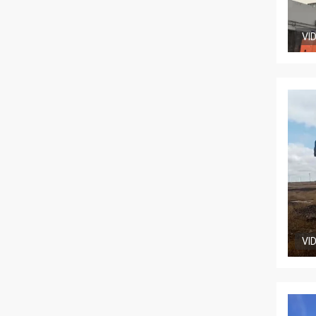
VI
VI