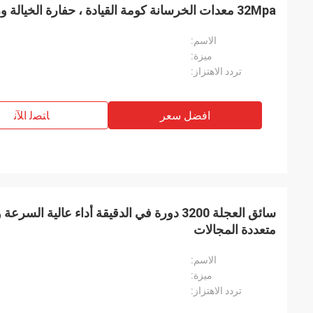
32Mpa معدات الخرسانة كومة القيادة ، حفارة الخيالة ورقة سائق كومة
الاسم:
ميزة:
تردد الاهتزاز:
افضل سعر
ﺎﺘﺼﻟ ﺍﻶﻧ
سائق العجلة 3200 دورة في الدقيقة أداء عالية ا
متعددة المجالات
الاسم:
ميزة:
تردد الاهتزاز: