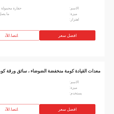
الاسم:
حفارة محمولة 
ميزة:
ما يصل إلى 300 ورقة من 
اهتزاز:
افضل سعر
ﺎﺘﺼﻟ ﺍﻶﻧ
معدات القيادة كومة منخفضة الضوضاء ، سائق ورقة كومة
الاسم:
ميزة:
يستخدم:
افضل سعر
ﺎﺘﺼﻟ ﺍﻶﻧ