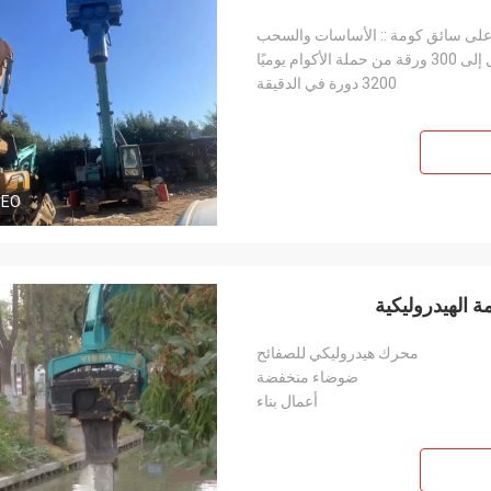
على سائق كومة :: الأساسات والسحب
حملة الأكوام يوميًا
3200 دورة في الدقيقة
DEO
 الهيدروليكية
محرك هيدروليكي للصفائح
ضوضاء منخفضة
أعمال بناء