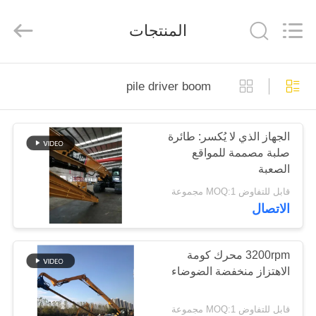
Yekun
Construction
Machinery
المنتجات
Co.,
Ltd..
All
Rights
Reserved.
مسكن
pile driver boom
منتجات
الجهاز الذي لا يُكسر: طائرة
صلبة مصممة للمواقع
عرض
الصعبة
الواقع
قابل للتفاوض MOQ:1 مجموعة
الاتصال
الافتراضي
معلومات
3200rpm محرك كومة
الاهتزاز منخفضة الضوضاء
عنا
قابل للتفاوض MOQ:1 مجموعة