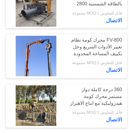
بالطاقة الشمسية 2800
اطلب
دورة في الدقيقة للتراكم
قابل للتفاوض MOQ:1 مجموعة
اقتباس
الصديق للبيئة
الاتصال
خريطة
FV-800 محرك كومة نظام
الموقع
تغيير الأدوات السريع وحل
تكييف المساحة المحدودة
لتجميع أوراق الصلب على
PRIVACY
قابل للتفاوض MOQ:1 مجموعة
نطاق واسع
الاتصال
POLICY
360 درجة كاملة دوار
مستمر محرك كومة
هيدروليكية مع انتاج الاهتزاز
عالية التردد وتصميم تكلفة
قابل للتفاوض MOQ:1 مجموعة
صيانة منخفضة
الاتصال