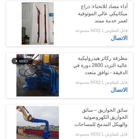
أداء مضاد للانحناء: ذراع
ميكانيكي عالي الموثوقية
لعمر خدمة ممتد
قابل للتفاوض MOQ:1 مجموعة
الاتصال
مطرقة ركائز هيدروليكية
عالية التردد 2800 دورة في
الدقيقة - توافق متعدد
الركائز وقوة عالية
قابل للتفاوض MOQ:1 مجموعة
الاتصال
سائق الخوازيق – سائق
الخوازيق الكهروضوئية
والهيكل المدمج للمساحات
الضيقة لمزارع الطاقة
قابل للتفاوض MOQ:1 مجموعة
الشمسية