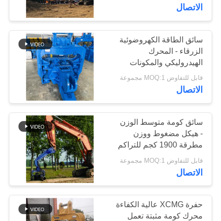
جولة
الاتصال
في
المعمل
سائق الطاقة الكهروضوئية
الزرقاء - المحرك
الهيدروليكي والمكونات
مراقبة
الأساسية عالية التكوين
قابل للتفاوض MOQ:1 مجموعة
الجودة
الاتصال
اتصل
سائق كومة متوسط الوزن
- هيكل مضغوط ووزن
بنا
مطرقة 1900 كجم للتراكم
الفعال
قابل للتفاوض MOQ:1 مجموعة
أخبار
الاتصال
حالات
حفرة XCMG عالية الكفاءة
محرك كومة مثبتة تعمل