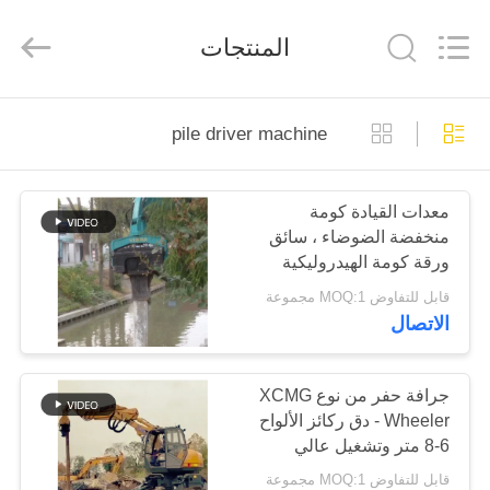
Yekun
Construction
Machinery
المنتجات
Co.,
Ltd..
All
Rights
Reserved.
مسكن
pile driver machine
منتجات
معدات القيادة كومة
منخفضة الضوضاء ، سائق
عرض
ورقة كومة الهيدروليكية
الواقع
قابل للتفاوض MOQ:1 مجموعة
الاتصال
الافتراضي
معلومات
جرافة حفر من نوع XCMG
Wheeler - دق ركائز الألواح
عنا
6-8 متر وتشغيل عالي
الكفاءة
قابل للتفاوض MOQ:1 مجموعة