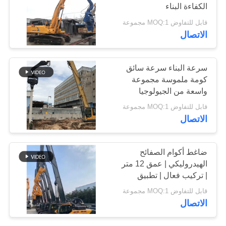
الكفاءة البناء
اطلب
قابل للتفاوض MOQ:1 مجموعة
اقتباس
الاتصال
خريطة
سرعة البناء سرعة سائق
الموقع
كومة ملموسة مجموعة
واسعة من الجيولوجيا
العمل
PRIVACY
قابل للتفاوض MOQ:1 مجموعة
الاتصال
POLICY
ضاغط أكوام الصفائح
الهيدروليكي | عمق 12 متر
| تركيب فعال | تطبيق
متعدد الاستخدامات
قابل للتفاوض MOQ:1 مجموعة
الاتصال