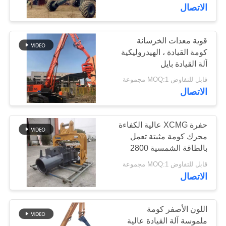
جولة
الاتصال
في
المعمل
قوية معدات الخرسانة
كومة القيادة ، الهيدروليكية
آلة القيادة بايل
مراقبة
قابل للتفاوض MOQ:1 مجموعة
الجودة
الاتصال
اتصل
حفرة XCMG عالية الكفاءة
محرك كومة مثبتة تعمل
بنا
بالطاقة الشمسية 2800
دورة في الدقيقة للتراكم
قابل للتفاوض MOQ:1 مجموعة
أخبار
الصديق للبيئة
الاتصال
حالات
اللون الأصفر كومة
ملموسة آلة القيادة عالية