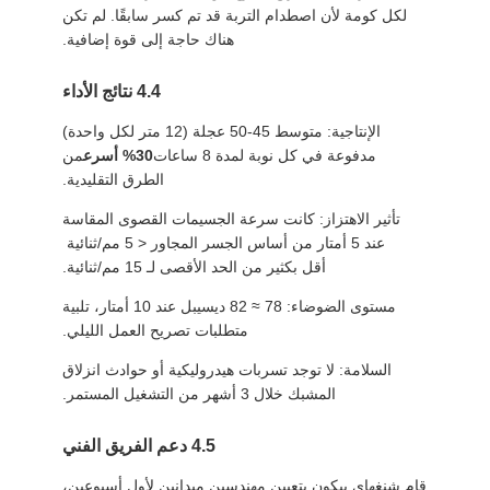
لكل كومة لأن اصطدام التربة قد تم كسر سابقًا. لم تكن
هناك حاجة إلى قوة إضافية.
4.4 نتائج الأداء
الإنتاجية: متوسط 45-50 عجلة (12 متر لكل واحدة)
مدفوعة في كل نوبة لمدة 8 ساعات
30% أسرع
من
الطرق التقليدية.
تأثير الاهتزاز: كانت سرعة الجسيمات القصوى المقاسة
عند 5 أمتار من أساس الجسر المجاور < 5 مم/ثنائية ‬
أقل بكثير من الحد الأقصى لـ 15 مم/ثنائية.
مستوى الضوضاء: 78 ≈ 82 ديسيبل عند 10 أمتار، تلبية
متطلبات تصريح العمل الليلي.
السلامة: لا توجد تسربات هيدروليكية أو حوادث انزلاق
المشبك خلال 3 أشهر من التشغيل المستمر.
4.5 دعم الفريق الفني
قام شنغهاي ييكون بتعيين مهندسين ميدانين لأول أسبوعين،