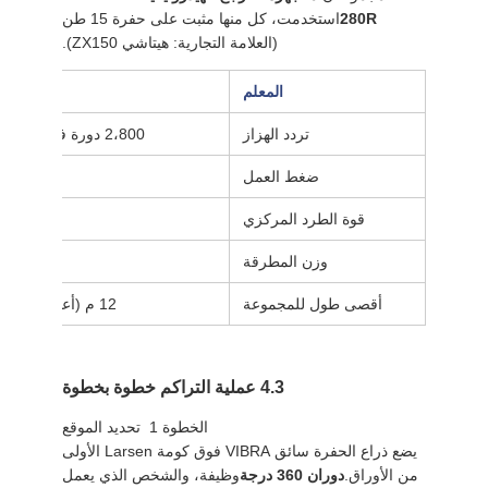
280R
استخدمت، كل منها مثبت على حفرة 15 طن
(العلامة التجارية: هيتاشي ZX150).
المعلم
تردد الهزاز
2،800 دورة في الدقيقة (المرحلة 2 ️ تدفق مضخة مزدوج)
ضغط العمل
قوة الطرد المركزي
وزن المطرقة
أقصى طول للمجموعة
12 م (أعمدة من الصلب من النوع الرابع من Larsen)
4.3 عملية التراكم خطوة بخطوة
الخطوة 1 ‬ تحديد الموقع
يضع ذراع الحفرة سائق VIBRA فوق كومة Larsen الأولى
من الأوراق.
دوران 360 درجة
وظيفة، والشخص الذي يعمل