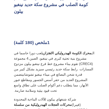
اطلب
كومة الصلب في مشروع سكة حديد نينغبو
بيلون
اقتباس
SITEMAP
1ملخص (180 كلمة)
PRIVACY
POLICY
الـ
محرك الكومة الهيدروليكي الاهتزازي
لعب دورا حاسما في
مشروع بنية تحتية كبرى في نينغبو، الصين.4 مجموعة
(CREC4) تقوم ببناء مشروع خط فرع نينغبو بيلون مزدوج
المسارات ‬ رابط سكة حديد رئيسي سيزيد بشكل كبير من
قدرة شحن البضائع في ميناء نينغبو تشوشانيتضمن
المشروع العديد من حفر أسس الجسور ومقاطع عبور
الأنهار، مما يتطلب دعم أكوام الصلب على نطاق واسع
تحت قيود بيئية وسلامة صارمة.
شركة شنغهاي ييكون للآلات البناءية المحدودة
(فيبرا)
محركات العجلات الهيدروليكية من سلسلة