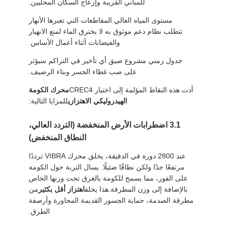
للمباني القريبة وإزعاج السكان المحليين.
مستوى المياه العالي المقاطعات التي تعبرها الأنهار
تتطلب نظام دعم موثوق به لا يخترق الماء لمنع الانهيار
والفيضانات أثناء أعمال الأساس.
جدول زمني مشروع ضيق أي تأخير في التراكم سيؤثر
على صب غطاء الجسر وبناء الرصيف.
أدت هذه النقاط المؤلمة إلى اختيار CREC4
محرك الكومة
الهيدروليكي الاهتزازي
للمزايا التالية:
3.1 اضطرابات الأرض المنخفضة (التردد العالي،
النطاق المنخفض)
عند 2800 دورة في الدقيقة، يخلق محرك VIBRA ترددًا
مرتفعًا جدًا ولكن نطاقًا ضئيلًا. يسال التربة حول الكومة
على الفور، مما يسمح للكومة بالغرق تحت وزنها الخاص
بالإضافة إلى وزن المطرقة.هذا يخلق
اهتزاز أقل بكثير
من
مطرقة الصدمة، حماية الجسور القديمة المجاورة وأرصفة
الطرق.