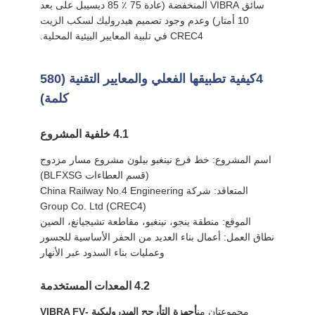
سائق VIBRA المنخفضة (عادة 75 ٪ 85 ديسيبل على بعد
10 أمتار) وعدم وجود تصميم هيدروليك لسكب الزيت
CREC4 في تلبية المعايير البيئية المحلية.
4كيفية تطبيقها الفعلي والمعايير التقنية (580
كلمة)
4.1 خلفية المشروع
اسم المشروع: خط فرع نينغبو بيلون مشروع مسار مزدوج
(قسم العطاءات BLFXSG)
المتعاقد: شركة China Railway No.4 Engineering
Group Co. Ltd (CREC4)
الموقع: منطقة ينجو، نينغبو، مقاطعة تشيجيانغ، الصين
نطاق العمل: أعمال بناء العديد من الحفر الأساسية للجسور
وعمليات بناء السدود عبر الأنهار
4.2 المعدات المستخدمة
مجموعتان من
أجهزة التأرجح الهيدروليكية VIBRA FV‐