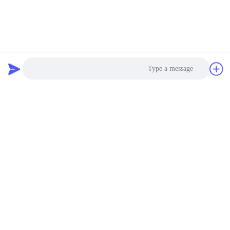
Photo
Video Call
Audio Call