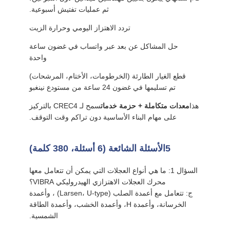
ثم عمليات تفتيش أسبوعية.
تردد الاهتزاز اليومي وحرارة الزيت
حل المشاكل عن بعد عبر واتساب في غضون ساعة
واحدة
قطع الغيار الطارئة (الخرطومات، الأختام، المرشحات)
تم تسليمها في غضون 24 ساعة من مستودع نينغبو
هذا
معدات متكاملة + حزمة خدمات
سمح لـ CREC4 بالتركيز
على مهام البناء الأساسية دون تراكم وقت التوقف.
5الأسئلة الشائعة (6 أسئلة، 380 كلمة)
السؤال 1: ما هي أنواع العجلات التي يمكن أن تتعامل معها
محرك العجلات الاهتزازي الهيدروليكي VIBRA؟
ج: تتعامل مع أعمدة الصلب (Larsen، U-type) ، وأعمدة
الخرسانة، وأعمدة H، وأعمدة الخشب، وأعمدة الطاقة
الشمسية.