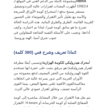
VIBRA
ومجموعة كاملة من الدعم الفني في الموقع لـ
CREC4 أظهرت المعدات اهتزازات عالية الترددوتشغيل
مستقر يسمح بدفع / استخراج كومة الأوراق السريعة
والآمنة مع تقليل تأثير الاهتزاز والضوضاء على الجسور
القريبة القائمة، الطرق والطرق المائية. هذه الدراسة الحالة
تشرح ما هو سائق كومة فيبرا، لماذا تم اختياره، وكيف
أداءها، وتجيب على الأسئلة التقنية الشائعة للمقاولين في
جنوب شرق آسيا، الهند،وروسيا.
2ماذا تعريف وشرح فني (380 كلمة)
أ
محرك هيدروليكي للكومة الهزازية
(وتسمى أيضًا مطرقة
اهتزاز هيدروليكية) هو مرفق مثبت على حفرة.انها تستخدم
القوة الهيدروليكية من الحفر المضيف لدفع مجموعة من
الأوزان الغريبة التي تدور بسرعة عالية في اتجاهات
معاكسةالقوى الأفقية تلغي بعضها البعض، بينما القوى
الرأسية تضيف، وتخلق اهتزاز عمودي عالي التردد.
يتم نقل هذا الاهتزاز من خلال المشابك مباشرة إلى كومة
الصفائح الصلبة أو كومة الخرسانة أو H-beam. الاهتزاز