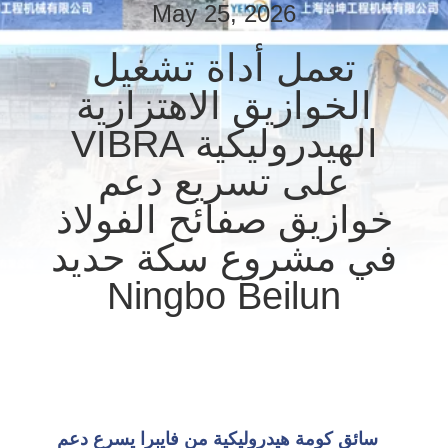
May 25, 2026
جولة
في
تعمل أداة تشغيل
المعمل
الخوازيق الاهتزازية
الهيدروليكية VIBRA
مراقبة
على تسريع دعم
الجودة
خوازيق صفائح الفولاذ
اتصل
في مشروع سكة ​​حديد
بنا
Ningbo Beilun
أخبار
حالات
سائق كومة هيدروليكية من فايبرا يسرع دعم