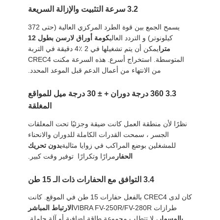
3.2 سرعة التثبيت والإزالة السريعة
يسمح الجمع بين قوة الطرد المركزي العالية (حتى 372
كيلونوتر) و التردد العالي
كومة أوراق لارسن بطول 12
مترا
يمكن أن يتم تشغيلها في 2 ٪4 دقيقة في التربة
المتوسطة. استخراج أسرع. هذه السرعة مكنت CREC4
من الانتهاء من أعمال الدعم قبل الموعد المحدد.
3.3 360 درجة دوران + ± 30 درجة ميل للمواقع
المغلقة
نظرًا لأن منطقة العمل كانت ضيقة وجزئيًا تحت المعلقات
الجسر ، سمحت القدرات الكاملة للدوران والانحناء
للمشغلين بوضع المراكب في زوايا مثالية
بدون تحريك
الحفار
مرارًا وتكرارًا ‬ توفير وقت كبير.
3.4 التوافق مع الحفارات ذات الـ 15 طن
كان لدى CREC4 بالفعل حفارات 15 طن في الموقع. كانت
طرازات VIBRA FV-250R/FV-280R
الارتباط المباشر
بالمسمار
، لا تتطلب مجموعة طاقة إضافية أو آلة حاملة.