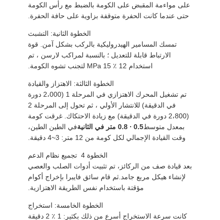
على مواءمة المقبض على الكومة بالضبط مع رأس الكومة
حتى عندما كانت الحفرة متوقفة بزاوية على حافة الحفرة.
الخطوة الثانية: التشبث
تمسك المسامير الهيدروليكية بالركب بشكل آمن. قوة
الارتباط قابلة للتعديل ؛ بالنسبة لمراكب لارسن ، تم
استخدام 12 ٪ 15 MPa لتجنب تشوه الكومة.
الخطوة الثالثة: الاهتزاز والقيادة
تم تشغيل المحرك الاهتزازي في المرحلة 1 (2،000 دورة
في الدقيقة) للانتشار الأولي ، ثم تحول إلى المرحلة 2
(2،800 دورة في الدقيقة) مع زيادة الاحتكاك. غرقت كومة
بمعدل متوسط
0.5 ∙ 0.8 متر في الثانية
في الطين الطين،
وقت القيادة الإجمالي لكل كومة من 12 متر: 3~4 دقيقة.
الخطوة 4 ‬ تجميع نظام الدعم
بعد قيادة صف من الركائز، تم تثبيت أدوات الصلب والعصي
لإنشاء هيكل مربع جامد.ثم قام سائق فايبرا بإخراج أكوام
مؤقتة باستخدام نفس الطريقة الاهتزازية.
الخطوة الخامسة: استخراج
كانت سرعة الاستخراج أسرع من ذلك بكثير: 1 ٪ 2 دقيقة