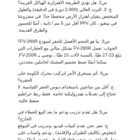
س2: هل تؤذي الطريقة الاهتزازية الهياكل القريبة؟
ج: لا. التردد العالي (2،800 دورة في الدقيقة) والطول
المنخفض يبقيان اهتزاز الأرض منخفضًا جدًا. في مشروعنا
في نينغبو ، كان PPV أقل من 5 مم / ثانية ، آمنًا للجسور
والطرق القديمة.
س3: ما هو الحجم الأفضل للحفر لنموذج FV-280R؟
الجواب: تعمل FV-280R بشكل مثالي مع الحفارات التي
تبلغ 23-27 طنًا. بالنسبة لآلات 15 طنًا ، نوصي بـ FV-250R.
يمكننا أيضًا ضبط تصميم المشبك لحاملين محددين.
س4: كم يستغرق الأمر لتركيب محرك الكومة على
الحفرة؟
ج: أقل من ساعتين باستخدام دبوس الحفر القياسية. لا
تحتاج إلى تعديلات هيدروليكية خاصة ‬ فقط ربط خراطيم
ضغط عالية.
س5: هل تقدم تدريب ودعم ما بعد البيع للعملاء في
الخارج؟
ج: نعم. نحن نقدم كتيبات فيديو، وتدريب في الموقع
(تتفاوض تكاليف الطيران والإقامة) ، ودعم واتساب على
مدار الساعة. يتم شحن قطع الغيار في غضون 7-15 يومًا