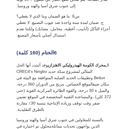
إلى جنوب شرق آسيا والهند وروسيا.
س6: ما هو الضمان وما الذي لا يغطي؟
ج: ضمان لمدة سنة واحدة ضد عيوب التصنيع. لا تغطي
أجزاء التآكل (أنابيب، أغطية، محامل، مشابك) ولكننا نقدم
استبدال أصلي بأسعار المصنع.
6الختام (160 كلمة)
الـ
محرك الكومة الهيدروليكي الاهتزازي
وقد أثبتت أنها الحل
المثالي لمشروع سكة حديد CREC4's Ningbo
Beilun.وتطبيقات الحديد الصلبة المتوافقة مع البيئة في
مكان ضيقالموقع الحساس: مزيج من الدوران 360 درجة،
والميل ± 30 درجة، والقوة الطائرة المركزية القوية (حتى
372 كلن) ،والمساعدة التقنية المخصصة في الموقع تضمن
صفر وقت توقف وزيادة الإنتاجية بنسبة 30٪ مقارنة
بالطرق التقليدية.
بالنسبة للمقاولين في جنوب شرق آسيا والهند وروسيا
الذين يواجهون تحديات مماثلةمحلول تم اختباره في