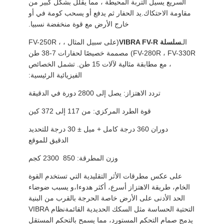
السريع يسيل التربة المحيطة ، مما يقلل بشكل كبير من
مقاومة الاحتكاك.يد الحفار ثم يدفع أو يسحب كومة في أو
خارج الأرض مع قوة منخفضة نسبيا.
الـ
سلسلة VIBRA FV-R
(على سبيل المثال ، FV-250R ،
FV-280R ، FV-330R) مصممة خصيصًا لحفارات 7-38 طن
، مع مطابقة مثالية لآلات 15 طن. تشمل الخصائص
الفيزيائية الرئيسية:
تردد الاهتزاز: يصل إلى 2800 دورة في الدقيقة
قوة الطرد المركزي: من 117 إلى 372 كين
دوران 360 درجة كامل + ميل ± 30 درجة للتحديد
الدقيق للموقع
وزن المطرقة: 850 ️ 2300 كجم
على عكس مطرقات الأثر التقليدية التي تستخدم القوة
الخام، طريقة الاهتزاز أسرع، أكثر هدوءا،و يسبب ضوضاء
الحد الأدنى على الأرض خاصة الحرجة بالقرب من البنية
التحتية الحساسة مثل السكك الحديدية القائمةنظام VIBRA
يدمج صمام التحكم المستورد، مما يسمح بالتحكم المستقل