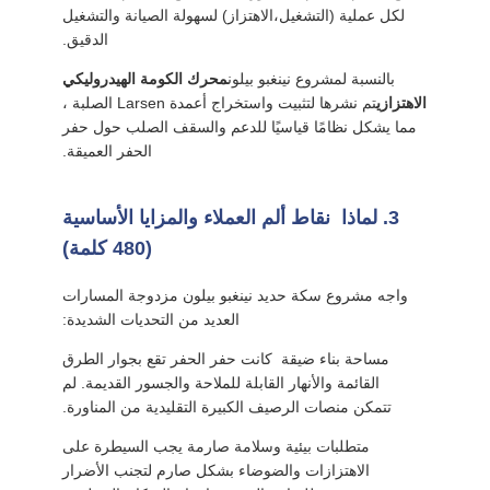
لكل عملية (التشغيل،الاهتزاز) لسهولة الصيانة والتشغيل
الدقيق.
بالنسبة لمشروع نينغبو بيلون
محرك الكومة الهيدروليكي
الاهتزازي
تم نشرها لتثبيت واستخراج أعمدة Larsen الصلبة ،
مما يشكل نظامًا قياسيًا للدعم والسقف الصلب حول حفر
الحفر العميقة.
3. لماذا ️ نقاط ألم العملاء والمزايا الأساسية
(480 كلمة)
واجه مشروع سكة حديد نينغبو بيلون مزدوجة المسارات
العديد من التحديات الشديدة:
مساحة بناء ضيقة ️ كانت حفر الحفر تقع بجوار الطرق
القائمة والأنهار القابلة للملاحة والجسور القديمة. لم
تتمكن منصات الرصيف الكبيرة التقليدية من المناورة.
متطلبات بيئية وسلامة صارمة يجب السيطرة على
الاهتزازات والضوضاء بشكل صارم لتجنب الأضرار