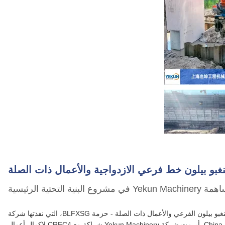
نغبو بيلون خط فرعي الازدواجية والأعمال ذات الصلة
Yekun  في مشروع البنية التحتية الرئيسية
في الآونة الأخيرة، تم إحراز تقدم مطرد في ازدواجية خط نينغبو بيلون الفرعي والأعمال ذات الصلة - حزمة BLFXSG، التي نفذتها شركة
China Railway No.4 Engineering Group Co., Ltd. (CREC4). أبرمت شركة Yekun Machinery شراكة مع CREC4 لإكمال أعمال