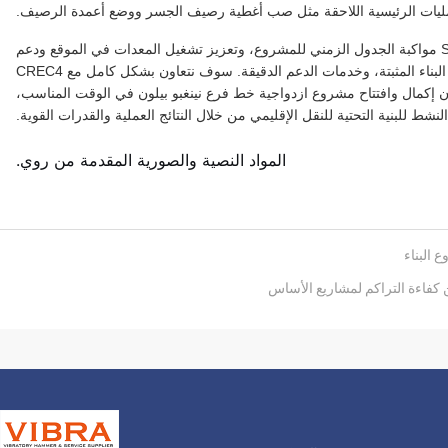
للعمليات الرئيسية اللاحقة مثل صب أغطية رصيف الجسر ووضع أعمدة الرصيف.
للمضي قدمًا، ستواصل شركة Shanghai Yekun Machinery مواكبة الجدول الزمني للمشروع، وتعزيز تشغيل المعدات في الموقع ودعم
الصيانة، والاعتماد على آلات الأساسات الموثوقة، وخبرة البناء المثبتة، وخدمات الدعم الدقيقة. سوف نتعاون بشكل كامل مع CREC4
ان إكمال وافتتاح مشروع ازدواجية خط فرع نينغبو بيلون في الوقت المناسب،
شط للبنية التحتية للنقل الإقليمي من خلال النتائج العملية والقدرات القوية.
المواد النصية والصورية المقدمة من روي.
 البناء