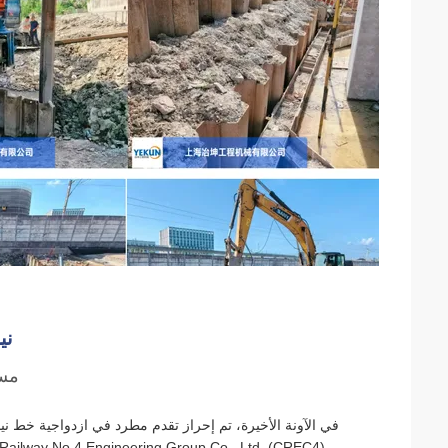
ني
مساهمة Machinery