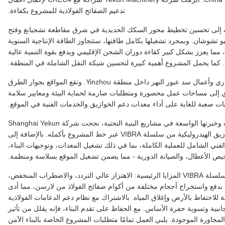
تدعيم الصفائح الفولاذية للمشروع بكفاءة.
 تهدف إلى تحسين تخطيط محور السكك الحديدية في شرق مقاطعة تشجيانغ وفتح
بو تشوشان. وبمجرد تشغيلها بكامل طاقتها، ستتجاوز الطاقة الإنتاجية السنوية
ما يعزز بشكل كبير كفاءة دوران الشحن الإقليمي ويدفع بقوة التنمية عالية
ء. كما يحمل المشروع أهمية كبيرة لتحسين شبكة النقل الشاملة في المنطقة.
يغطي نطاق البناء العديد من حفر أساسات الجسور والمجاري وأعمال سد عبور النهر داخل منطقة Yinzhou. وتقع المواقع بجوار الطرق
يؤدي إلى مساحات عمل محصورة ومتطلبات صارمة لحماية البيئة ومعايير سلامة
ت صعبة للغاية على أداء معدات دعم الخوازيق والخدمات الفنية في الموقع.
من خلال الاستفادة من قدراتها القوية في مجال المعدات وخبرتها الواسعة في مشاريع البنية التحتية، نجحت شركة Shanghai Yekun
Machinery Co., Ltd. في نشر معدات دق واستخراج الخوازيق الهيدروليكية من سلسلة VIBRA عبر خط المشروع بأكمله. بالإضافة إلى
ي الشامل للعملية الكاملة، بما في ذلك تشغيل المعدات، وتوجيهات البناء،
ص الأعطال، والصيانة الدورية - مما يضمن تشغيل الموقع بسلاسة ومنظمة.
أثناء البناء، أظهرت المطارق الاهتزازية الهيدروليكية من سلسلة VIBRA المزايا الرئيسية: الاهتزاز عالي التردد، والاضطراب المنخفض،
ءة بدفع واستخراج أحجام مختلفة من أكوام صفائح الفولاذ من لارسن، مما أدى
احتفاظ بالأرض وإغلاق المياه. بالاشتراك مع نظام دعم الدعامات الفولاذية
جانبية وتسوية حفرة الأساس. مع الحفاظ على تقدم البناء، فإنه يقلل من تأثير
لمجاورة الموجودة. يلبي العمل تمامًا متطلبات المشروع الخاصة بالبناء الآمن