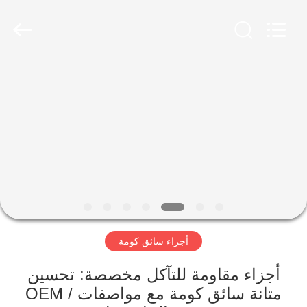
Yekun
Construction
Machinery
Co.,
Ltd..
All
Rights
Reserved.
مسكن
منتجات
عرض
الواقع
الافتراضي
أجزاء سائق كومة
معلومات
عنا
أجزاء مقاومة للتآكل مخصصة: تحسين
متانة سائق كومة مع مواصفات OEM /