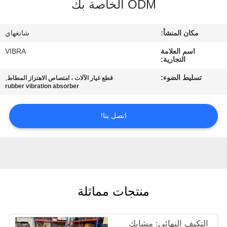
ODM الخاصة بك
جولة
في
مكان المنشأ:
شانغهاي
المعمل
اسم العلامة
VIBRA
التجارية:
مراقبة
تسليط الضوء:
,
قطع غيار الآلات ، امتصاص الاهتزاز المطاط
rubber vibration absorber
الجودة
اتصل بنا!
اتصل
بنا
أخبار
منتجات مماثلة
حالات
التكيف النهائي: مشابك