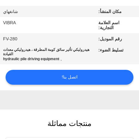
جولة
مكان المنشأ:
شانغهاي
في
اسم العلامة
VIBRA
المعمل
التجارية:
رقم الموديل:
FV-280
مراقبة
تسليط الضوء:
هيدروليكي تأثير سائق كومة المطرقة ، هيدروليكي معدات
الجودة
القيادة
,
hydraulic pile driving equipment
اتصل
اتصل بنا!
بنا
أخبار
منتجات مماثلة
حالات