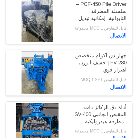
PCF-450 Pile Driver –
اطلب
سلسلة المطرقة
اقتباس
التايوانية، إمكانية تبديل
الأجزاء العالية وقوة 535
قابل للتفاوض MOQ:1 مجموعة
كيلو نيوتن
SITEMAP
الاتصال
PRIVACY
جهاز دق أكوام متخصص
FV-280 | خفيف الوزن |
POLICY
اهتزاز قوي
قابل للتفاوض MOQ:1 SET
الاتصال
أداة دق الركائز ذات
المقبض الجانبي SV-400
| مطرقة هيدروليكية
656KN للمساحات
قابل للتفاوض MOQ:1 مجموعة
الضيقة