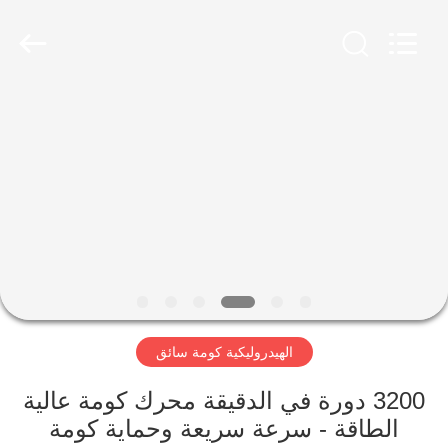
Yekun
Construction
Machinery
Co.,
Ltd..
All
Rights
Reserved.
مسكن
منتجات
عرض
الواقع
الافتراضي
الهيدروليكية كومة سائق
معلومات
عنا
3200 دورة في الدقيقة محرك كومة عالية
الطاقة - سرعة سريعة وحماية كومة