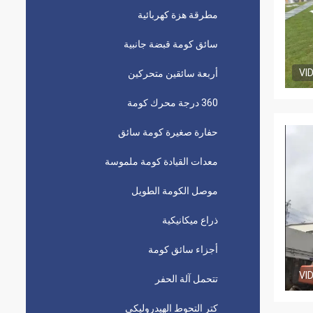
مطرقة هزة كهربائية
سائق كومة قبضة جانبية
VI
أربعة سائقين متحركين
360 درجة محرك كومة
حفارة صغيرة كومة سائق
معدات القيادة كومة ملموسة
موصل الكومة الطويل
ذراع ميكانيكية
أجزاء سائق كومة
VI
تتحمل آلة الحفر
كتر التحوط الهيدروليكي