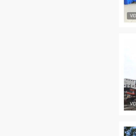
VI
VI