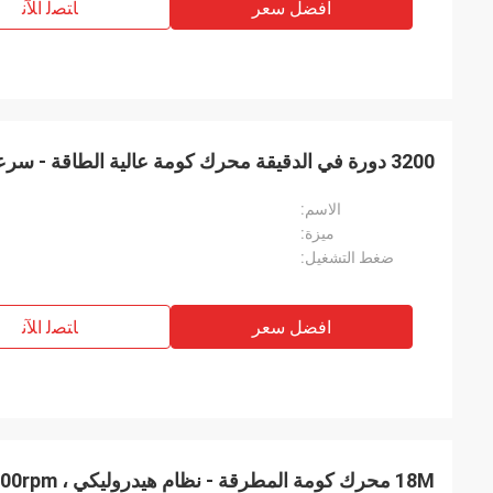
افضل سعر
ﺎﺘﺼﻟ ﺍﻶﻧ
3200 دورة في الدقيقة محرك كومة عالية الطاقة - سرعة سريعة وحماية كومة
الاسم:
ميزة:
ضغط التشغيل:
افضل سعر
ﺎﺘﺼﻟ ﺍﻶﻧ
18M محرك كومة المطرقة - نظام هيدروليكي ، 3200rpm وتحويل سريع