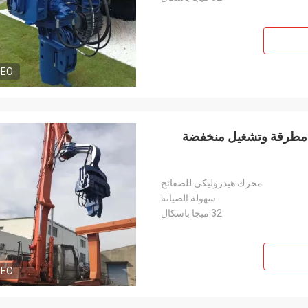
DEO
ولة الصيانة هيدروليكية شفرة كومة سائق - 2700kg مطرقة وتشغيل منخفضة
محرك هيدروليكي للصفائح
سهولة الصيانة
32 ميجا باسكال
DEO