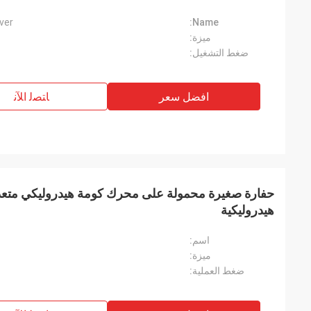
ver
Name:
ميزة:
ضغط التشغيل:
افضل سعر
ﺎﺘﺼﻟ ﺍﻶﻧ
حفارة صغيرة محمولة على محرك كومة هيدروليكي متعدد
هيدروليكية
اسم:
ميزة:
ضغط العملية: