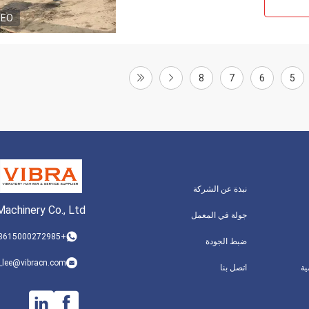
DEO
8
7
6
5
نبذة عن الشركة
achinery Co., Ltd.
جولة في المعمل
+8615000272985
ضبط الجودة
_lee@vibracn.com
ة
اتصل بنا