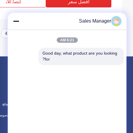
افضل سعر
ﺎﺘﺼﻟ ﺍﻶﻧ
Sales Manager
4
3
2
1
6:21 AM
Good day, what product are you looking 
for?
المنتجات
حول
الهيدروليكية كومة سائق
أخبار
حفارة المحملة كومة سائق
الحالات
مطرقة هزة كهربائية
خريطة الموقع
جميع الفئات
سياسة الخصوصي