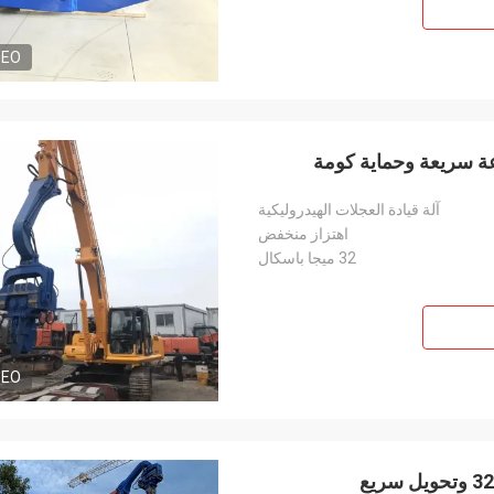
DEO
آلة قيادة العجلات الهيدروليكية
اهتزاز منخفض
32 ميجا باسكال
DEO