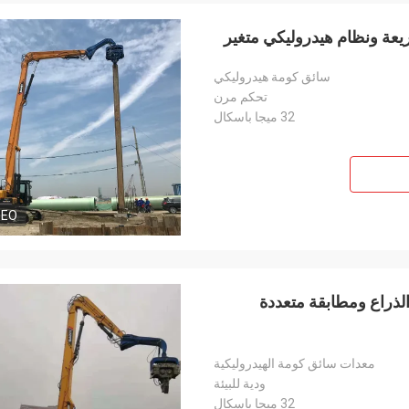
يعة ونظام هيدروليكي متغير
سائق كومة هيدروليكي
تحكم مرن
32 ميجا باسكال
DEO
ليكية ثابتة صديقة للبيئة - 670kg وزن الذراع ومطابقة متعددة
معدات سائق كومة الهيدروليكية
ودية للبيئة
32 ميجا باسكال