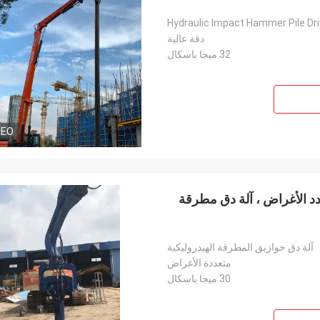
Hydraulic Impact Hammer Pile Dri
دقة عالية
32 ميجا باسكال
DEO
 الأغراض ، آلة دق مطرقة
آلة دق خوازيق المطرقة الهيدروليكية
متعددة الأغراض
30 ميجا باسكال