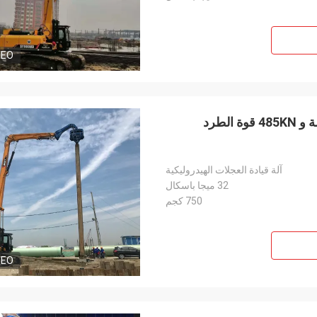
DEO
45-60T سائق كومة هيدروليكية - 18m أقصى طول كومة و 485KN قوة الطرد
آلة قيادة العجلات الهيدروليكية
32 ميجا باسكال
750 كجم
DEO