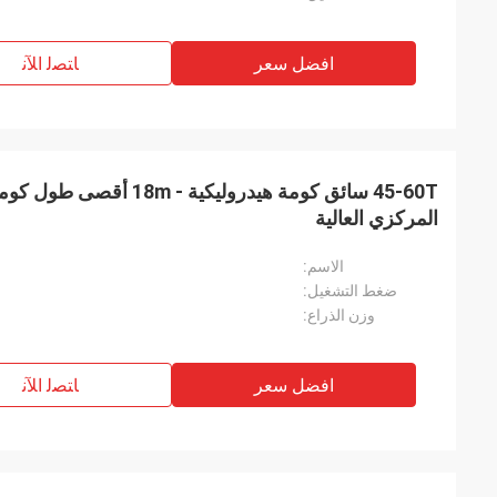
افضل سعر
ﺎﺘﺼﻟ ﺍﻶﻧ
المركزي العالية
الاسم:
ضغط التشغيل:
وزن الذراع:
افضل سعر
ﺎﺘﺼﻟ ﺍﻶﻧ