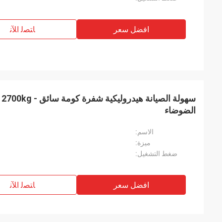
افضل سعر
ﺎﺘﺼﻟ ﺍﻶﻧ
سه
الضوضاء
الاسم:
ميزة:
ضغط التشغيل:
افضل سعر
ﺎﺘﺼﻟ ﺍﻶﻧ