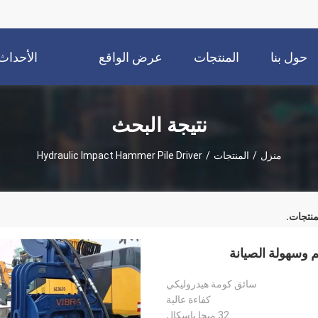
حول بنا
المنتجات
عرض الواقع
الأحداث
الافتراضي
نتيجة البحث
منزل
/
المنتجات
/
Hydraulic Impact Hammer Pile Driver
منتجات.
سائق كومة هيدروليكي
كفاءة عالية
32 ميجا باسكال