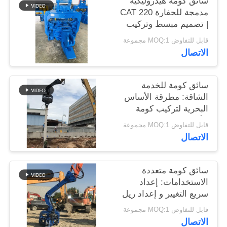
سائق كومة هيدروليكية
اطلب
مدمجة للحفارة CAT 220
| تصميم مبسط وتركيب
اقتباس
موثوق
قابل للتفاوض MOQ:1 مجموعة
الاتصال
SITEMAP
سائق كومة للخدمة
PRIVACY
الشاقة: مطرقة الأساس
POLICY
البحرية لتركيب كومة
الألواح بكفاءة
قابل للتفاوض MOQ:1 مجموعة
الاتصال
سائق كومة متعددة
الاستخدامات: إعداد
سريع التغيير و إعداد ريل
الفولاذ الفعال
قابل للتفاوض MOQ:1 مجموعة
الاتصال