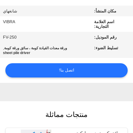
جولة
مكان المنشأ:
شانغهاي
في
اسم العلامة
VIBRA
المعمل
التجارية:
رقم الموديل:
FV-250
مراقبة
تسليط الضوء:
,
ورقة معدات القيادة كومة ، سائق ورقة كومة
الجودة
sheet pile driver
اتصل بنا!
اتصل
بنا
أخبار
منتجات مماثلة
حالات