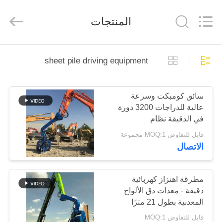
Yekun
Construction
Machinery
المنتجات
Co.,
Ltd..
All
Rights
Reserved.
مسكن
sheet pile driving equipment
منتجات
سائق كومبكت وسرعة
عالية للدراجات 3200 دورة
عرض
في الدقيقة نظام
الواقع
هيدروليكي للدراجة الفعالة
قابل للتفاوض MOQ:1 مجموعة
للدراجات
الاتصال
الافتراضي
معلومات
مطرقة اهتزاز كهربائية
دقيقة - معدات دق الألواح
عنا
المعدنية بطول 21 مترًا
قابل للتفاوض MOQ:1