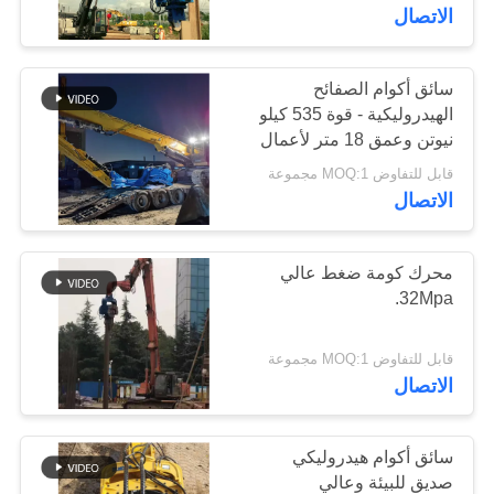
جولة
الاتصال
في
المعمل
سائق أكوام الصفائح
الهيدروليكية - قوة 535 كيلو
نيوتن وعمق 18 متر لأعمال
مراقبة
الحفر متعددة الأكوام
قابل للتفاوض MOQ:1 مجموعة
الجودة
الاتصال
اتصل
محرك كومة ضغط عالي
32Mpa.
بنا
قابل للتفاوض MOQ:1 مجموعة
أخبار
الاتصال
حالات
سائق أكوام هيدروليكي
صديق للبيئة وعالي