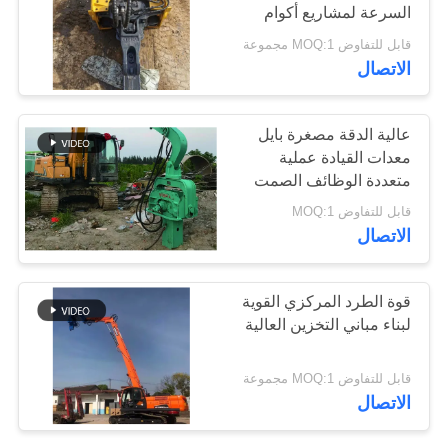
السرعة لمشاريع أكوام
اطلب
الألواح الكهروضوئية
قابل للتفاوض MOQ:1 مجموعة
اقتباس
الاتصال
خريطة
عالية الدقة مصغرة بايل
الموقع
معدات القيادة عملية
متعددة الوظائف الصمت
PRIVACY
قابل للتفاوض MOQ:1
الاتصال
POLICY
قوة الطرد المركزي القوية
لبناء مباني التخزين العالية
قابل للتفاوض MOQ:1 مجموعة
الاتصال