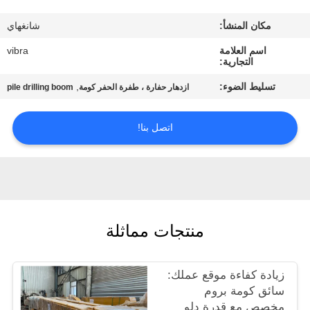
جولة
مكان المنشأ:
شانغهاي
في
اسم العلامة
vibra
المعمل
التجارية:
تسليط الضوء:
,
ازدهار حفارة ، طفرة الحفر كومة
pile drilling boom
مراقبة
الجودة
اتصل بنا!
اتصل
بنا
منتجات مماثلة
أخبار
زيادة كفاءة موقع عملك:
حالات
سائق كومة بروم
مخصص مع قدرة دلو