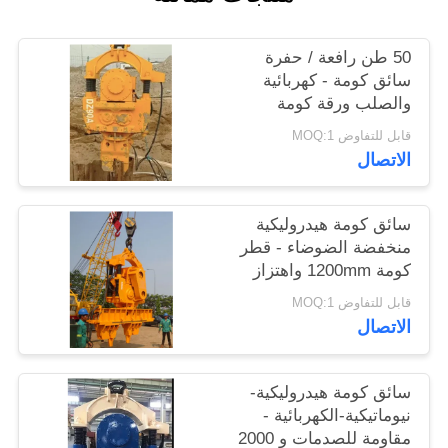
اطلب
اقتباس
50 طن رافعة / حفرة
سائق كومة - كهربائية
والصلب ورقة كومة
SITEMAP
التصميم المتخصص
قابل للتفاوض MOQ:1
الاتصال
PRIVACY
POLICY
سائق كومة هيدروليكية
منخفضة الضوضاء - قطر
كومة 1200mm واهتزاز
فعال 1050RPM
قابل للتفاوض MOQ:1
الاتصال
سائق كومة هيدروليكية-
نيوماتيكية-الكهربائية -
مقاومة للصدمات و 2000