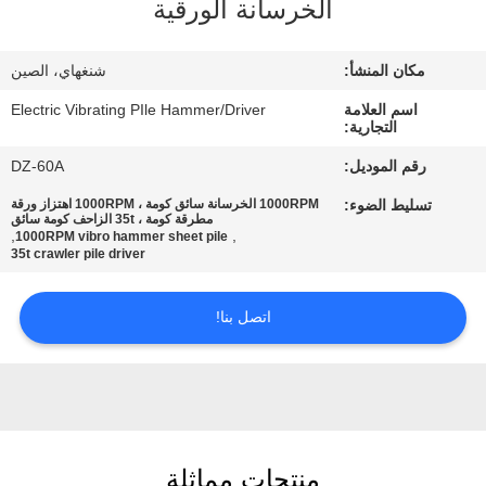
الخرسانة الورقية
جولة
في
مكان المنشأ:
شنغهاي، الصين
المعمل
اسم العلامة
Electric Vibrating PIle Hammer/Driver
التجارية:
مراقبة
رقم الموديل:
DZ-60A
الجودة
تسليط الضوء:
1000RPM الخرسانة سائق كومة ، 1000RPM اهتزاز ورقة
مطرقة كومة ، 35t الزاحف كومة سائق
,
,
1000RPM vibro hammer sheet pile
35t crawler pile driver
اتصل
بنا
اتصل بنا!
أخبار
حالات
منتجات مماثلة