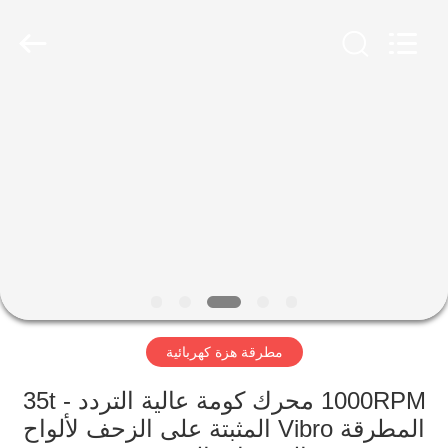
Yekun
Construction
Machinery
Co.,
Ltd..
All
Rights
Reserved.
مسكن
منتجات
عرض
الواقع
الافتراضي
مطرقة هزة كهربائية
معلومات
عنا
1000RPM محرك كومة عالية التردد - 35t
المطرقة Vibro المثبتة على الزحف لألواح