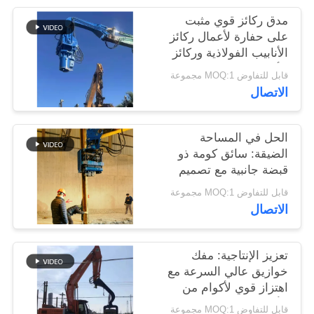
اطلب
مدق ركائز قوي مثبت
اقتباس
على حفارة لأعمال ركائز
الأنابيب الفولاذية وركائز
الألواح
قابل للتفاوض MOQ:1 مجموعة
SITEMAP
الاتصال
PRIVACY
الحل في المساحة
POLICY
الضيقة: سائق كومة ذو
قبضة جانبية مع تصميم
مضغوط للمواقع الضيقة
قابل للتفاوض MOQ:1 مجموعة
الاتصال
تعزيز الإنتاجية: مفك
خوازيق عالي السرعة مع
اهتزاز قوي لأكوام من
الألواح بطول 6 إلى 8
قابل للتفاوض MOQ:1 مجموعة