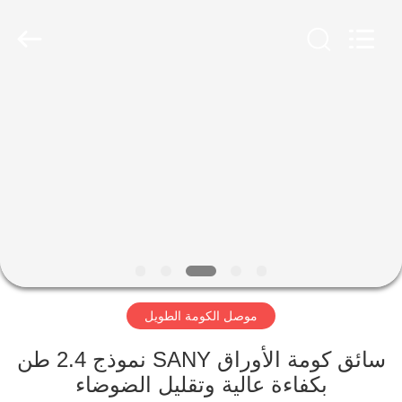
Yekun
Construction
Machinery
Co.,
Ltd..
All
Rights
Reserved.
مسكن
منتجات
عرض
الواقع
الافتراضي
موصل الكومة الطويل
معلومات
عنا
سائق كومة الأوراق SANY نموذج 2.4 طن
بكفاءة عالية وتقليل الضوضاء