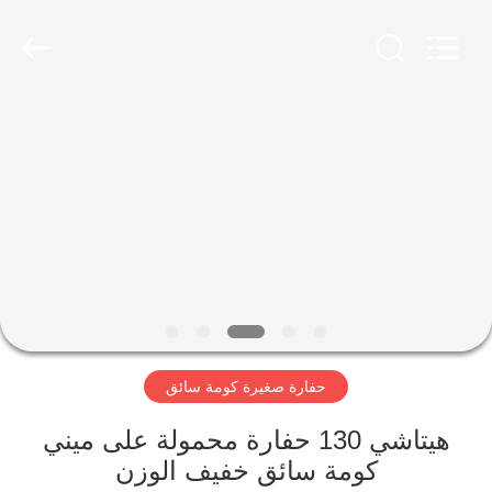
Yekun
Construction
Machinery
Co.,
Ltd..
All
Rights
Reserved.
مسكن
منتجات
عرض
الواقع
الافتراضي
حفارة صغيرة كومة سائق
معلومات
عنا
هيتاشي 130 حفارة محمولة على ميني
كومة سائق خفيف الوزن