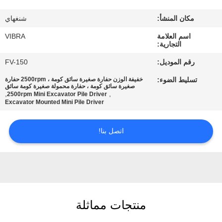
جولة
مكان المنشأ:
شنغهاي
في
اسم العلامة
VIBRA
المعمل
التجارية:
رقم الموديل:
FV-150
مراقبة
تسليط الضوء:
خفيفة الوزن حفارة صغيرة سائق كومة ، 2500rpm حفارة
الجودة
صغيرة سائق كومة ، حفارة محمولة صغيرة كومة سائق
,
,
2500rpm Mini Excavator Pile Driver
Excavator Mounted Mini Pile Driver
اتصل
اتصل بنا!
بنا
أخبار
حالات
منتجات مماثلة