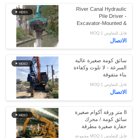
اطلب
River Canal Hydraulic
اقتباس
Pile Driver -
Excavator-Mounted &
High-Efficiency Piling
قابل للتفاوض MOQ:1
SITEMAP
Performance - قناة النهر
الاتصال
الهيدروليكية
PRIVACY
سائق كومة صغيرة عالية
POLICY
السرعة - لا تلوث وكفاءة
بناء متفوقة
قابل للتفاوض MOQ:1
الاتصال
8 متر ورقة أكوام صغيرة
سائق كومة / محرك
حفارة صغيرة مطرقة
اهتزازية
قابل للتفاوض MOQ:1 مجموعة