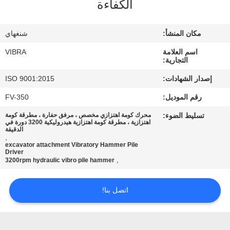
الكفاءة
جولة
في
مكان المنشأ:
شنغهاي
المعمل
اسم العلامة
VIBRA
التجارية:
مراقبة
إصدار الشهادات:
ISO 9001:2015
الجودة
رقم الموديل:
FV-350
تسليط الضوء:
محرك كومة اهتزازي مخصص ، مرفق حفارة ، مطرقة كومة
اتصل
اهتزازية ، مطرقة كومة اهتزازية هيدروليكية 3200 دورة في
الدقيقة
,
بنا
excavator attachment Vibratory Hammer Pile
Driver
,
3200rpm hydraulic vibro pile hammer
أخبار
اتصل بنا!
حالات