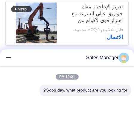
تعزيز الإنتاجية: مفك
خوازيق عالي السرعة مع
اهتزاز قوي لأكوام من
الألواح بطول 6 إلى 8
قابل للتفاوض MOQ:1 مجموعة
أمتار
الاتصال
Sales Manager
فئات شعبية
جميع
10:21 PM
الهيدروليكية كومة
حفارة المحملة كومة
سائق
سائق
Good day, what product are you looking for?
سائق كومة قبضة
مطرقة هزة كهربائية
جانبية
أربعة سائقين متحركين
360 درجة محرك كومة