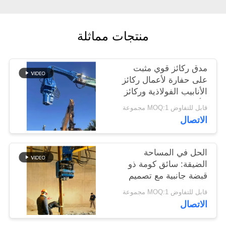
اطلب
اقتباس
منتجات مماثلة
SITEMAP
مدق ركائز قوي مثبت
على حفارة لأعمال ركائز
PRIVACY
الأنابيب الفولاذية وركائز
الألواح
POLICY
قابل للتفاوض MOQ:1 مجموعة
الاتصال
الحل في المساحة
الضيقة: سائق كومة ذو
قبضة جانبية مع تصميم
مضغوط للمواقع الضيقة
قابل للتفاوض MOQ:1 مجموعة
الاتصال