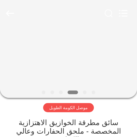
Yekun
Construction
Machinery
Co.,
Ltd..
All
Rights
Reserved.
مسكن
منتجات
عرض
الواقع
الافتراضي
موصل الكومة الطويل
معلومات
عنا
سائق مطرقة الخوازيق الاهتزازية
المخصصة - ملحق الحفارات وعالي