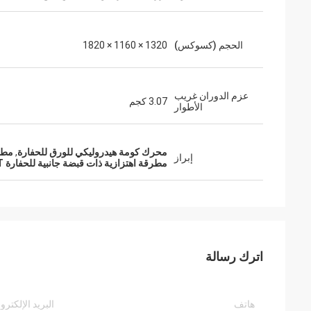
الحجم (كسوكس)
1320 × 1160 × 1820
عزم الدوران غريب
3.07 كجم
الأطوار
محرك كومة هيدروليكي للورق للحفارة
,
مطرقة 
إبراز
مطرقة اهتزازية ذات قبضة جانبية للحفارة 20T
اترك رسالة