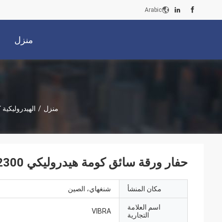
Arabic
منزل
منزل
/
الهيدروليكية
حفار ورقة سائق كومة هيدروليكي 2300 دورة في الدقيقة قبضة جانبية Vibro Hammer
مكان المنشأ
شنغهاي، الصين
اسم العلامة
VIBRA
التجارية