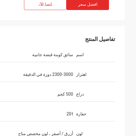
افضل سعر
ﺎﺘﺼﻟ ﺍﻶﻧ
تفاصيل المنتج
اسم
سائق كومة قبضة جانبية
اهتزاز
2300-3000 دورة في الدقيقة
ذراع
500 كجم
حفارة
20t
لون
أزرق / أصفر ، لون مخصص متاح