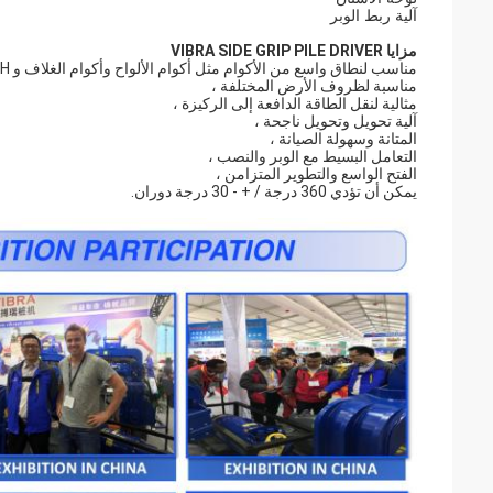
آلية ربط الوبر
مزايا VIBRA SIDE GRIP PILE DRIVER
مناسب لنطاق واسع من الأكوام مثل أكوام الألواح وأكوام الغلاف و H و I-beams و Steel و p p pic ،
مناسبة لظروف الأرض المختلفة ،
مثالية لنقل الطاقة الدافعة إلى الركيزة ،
آلية تحويل وتحويل ناجحة ،
المتانة وسهولة الصيانة ،
التعامل البسيط مع الوبر والنصب ،
الفتح الواسع والتطوير المتزامن ،
يمكن أن تؤدي 360 درجة / + - 30 درجة دوران.