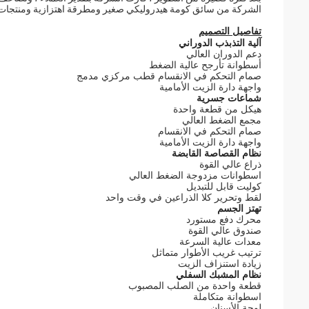
الشركة من سائق كومة هيدروليكي صغير ومطرقة اهتزازية ومنتجات أ
تفاصيل التصميم
آلية التذبذب الدوراني
دعم الدوران العالي
أسطوانة تأرجح عالية الضغط
صمام التحكم في الانقسام قطب مركزي مدمج
واجهة دارة الزيت الأمامية
شماعات جسرية
هيكل من قطعة واحدة
مجمع الضغط العالي
صمام التحكم في الانقسام
واجهة دارة الزيت الأمامية
نظام القصاصة القابضة
ذراع عالي القوة
اسطوانات مزدوجة الضغط العالي
كوليت قابل للتبديل
لقط وتحرير كلا الذراعين في وقت واحد
تهتز الجسم
محرك دفع مستورد
صندوق عالي القوة
معدات عالية السرعة
ترتيب غريب الأطوار متماثل
زيادة استنزاف الزيت
نظام المشبك السفلي
قطعة واحدة من الصلب المصبوب
اسطوانة متكاملة
لوحة الأسنان