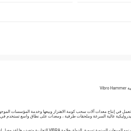
Ye Kun Const. هي شركة متخصصة تعمل في إنتاج معدات آلات سحب كومة الاهتزاز وبيعها وخدمة المؤسسات الموج
هيدروليكية عالية السرعة وملحقات طرفية ، ومعدات على نطاق واسع تستخدم في
بعد فترة قصيرة من التطوير ، فازت الشركة بتقدير العملاء ، وتضاعف نمو المبيعات السنوية.تسويق الدولة بعلامة VIBRA التجارية وتصديرها.