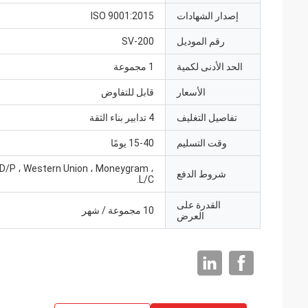
إصدار الشهادات
ISO 9001:2015
رقم الموديل
SV-200
الحد الأدنى لكمية
1 مجموعة
الأسعار
قابل للتفاوض
تفاصيل التغليف
4 تدابير بناء الثقة
وقت التسليم
15-40 يومًا
 D/P ، Western Union ، Moneygram ،
شروط الدفع
L/C.
القدرة على
10 مجموعة / شهر
العرض