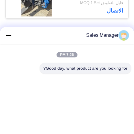
الورقية
قابل للتفاوض MOQ:1 Set
الاتصال
Sales Manager
فئات شعبية
جميع
7:26 PM
الهيدروليكية كومة
حفارة المحملة كومة
سائق
سائق
Good day, what product are you looking for?
سائق كومة قبضة
مطرقة هزة كهربائية
جانبية
أربعة سائقين متحركين
360 درجة محرك كومة
حفارة صغيرة كومة
معدات القيادة كومة
سائق
ملموسة