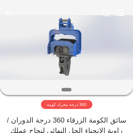
Shanghai
Yekun
Construction
Machinery
Co.,
Ltd..
مسكن
All
Rights
Reserved.
منتجات
عرض
الواقع
الافتراضي
360 درجة محرك كومة
سائق الكومة الزرقاء 360 درجة الدوران /
معلومات
زاوية الانحناء الحل النهائي لنجاح عملك