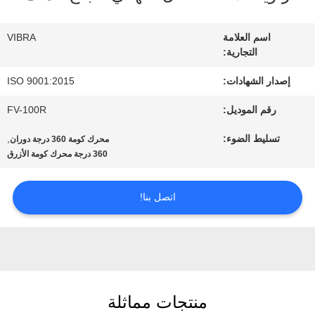
عنا
اسم العلامة
VIBRA
التجارية:
جولة
إصدار الشهادات:
ISO 9001:2015
في
رقم الموديل:
FV-100R
المعمل
تسليط الضوء:
,
محرك كومة 360 درجة دوران
360 درجة محرك كومة الأزرق
مراقبة
الجودة
اتصل بنا!
اتصل
بنا
منتجات مماثلة