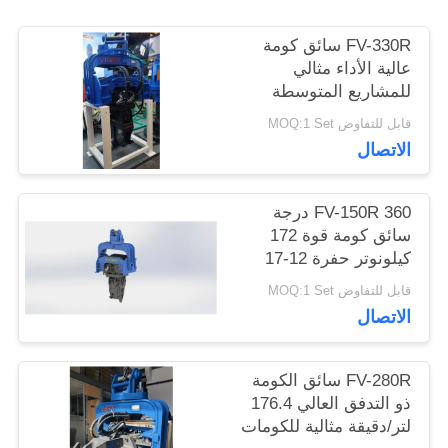
أخبار
FV-330R سائق كومة
عالية الأداء مثالي
للمشاريع المتوسطة
حالات
الثقيلة
قابل للتفاوض MOQ:1 Set
الاتصال
اطلب
اقتباس
FV-150R 360 درجة
سائق كومة قوة 172
كيلونوتر حفرة 12-17
خريطة
طن
قابل للتفاوض MOQ:1 Set
الاتصال
الموقع
FV-280R سائق الكومة
PRIVACY
ذو التدفق العالي 176.4
لتر/دقيقة مثالية للكومات
POLICY