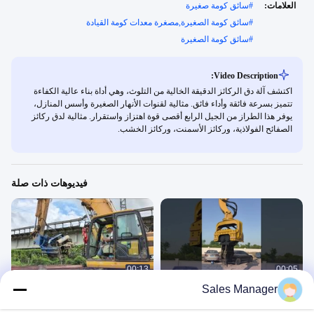
العلامات:
#
سائق كومة صغيرة
#
سائق كومة الصغيرة,مصغرة معدات كومة القيادة
#
سائق كومة الصغيرة
Video Description:
اكتشف آلة دق الركائز الدقيقة الخالية من التلوث، وهي أداة بناء عالية الكفاءة
تتميز بسرعة فائقة وأداء فائق. مثالية لقنوات الأنهار الصغيرة وأسس المنازل،
يوفر هذا الطراز من الجيل الرابع أقصى قوة اهتزاز واستقرار. مثالية لدق ركائز
الصفائح الفولاذية، وركائز الأسمنت، وركائز الخشب.
فيديوهات ذات صلة
00:13
00:05
Sales Manager
360 درجة تدور 30-33 طن محرك كومة
سائق كومة قبضة جانبية
لتنظيم اللون والأداء
سائق القيود الجانبية SV