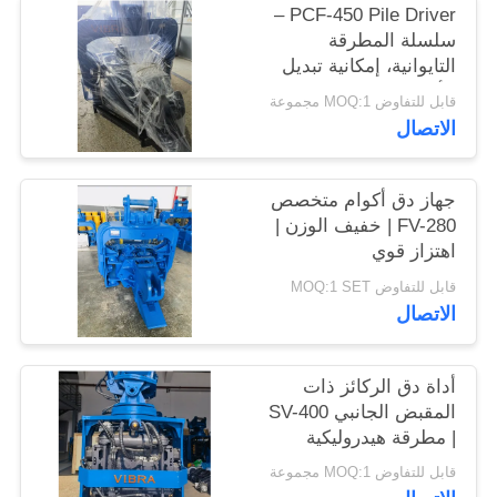
PCF-450 Pile Driver –
اطلب
سلسلة المطرقة
اقتباس
التايوانية، إمكانية تبديل
الأجزاء العالية وقوة 535
قابل للتفاوض MOQ:1 مجموعة
كيلو نيوتن
SITEMAP
الاتصال
PRIVACY
جهاز دق أكوام متخصص
FV-280 | خفيف الوزن |
POLICY
اهتزاز قوي
قابل للتفاوض MOQ:1 SET
الاتصال
أداة دق الركائز ذات
المقبض الجانبي SV-400
| مطرقة هيدروليكية
656KN للمساحات
قابل للتفاوض MOQ:1 مجموعة
الضيقة