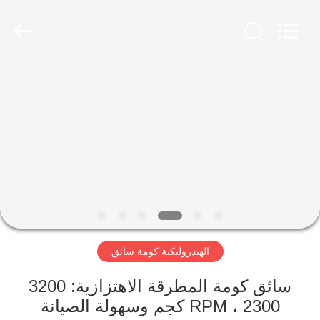
Yekun
Construction
Machinery
Co.,
Ltd..
All
Rights
Reserved.
مسكن
منتجات
عرض
الواقع
الافتراضي
الهيدروليكية كومة سائق
معلومات
عنا
سائق كومة المطرقة الاهتزازية: 3200
RPM ، 2300 كجم وسهولة الصيانة