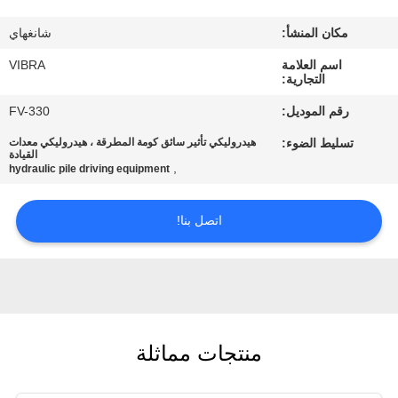
جولة
مكان المنشأ:
شانغهاي
في
اسم العلامة
VIBRA
المعمل
التجارية:
رقم الموديل:
FV-330
مراقبة
تسليط الضوء:
هيدروليكي تأثير سائق كومة المطرقة ، هيدروليكي معدات
الجودة
القيادة
,
hydraulic pile driving equipment
اتصل
اتصل بنا!
بنا
أخبار
منتجات مماثلة
حالات