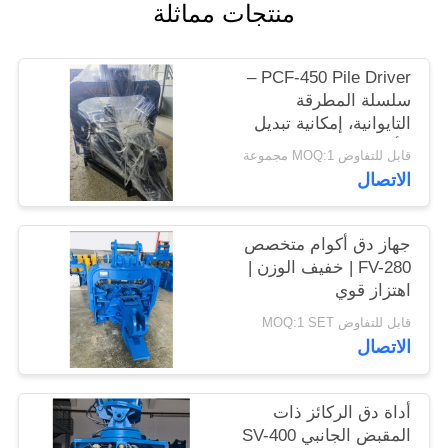
منتجات مماثلة
اطلب
اقتباس
PCF-450 Pile Driver –
سلسلة المطرقة
SITEMAP
التايوانية، إمكانية تبديل
الأجزاء العالية وقوة 535
قابل للتفاوض MOQ:1 مجموعة
كيلو نيوتن
PRIVACY
الاتصال
POLICY
جهاز دق أكوام متخصص
FV-280 | خفيف الوزن |
اهتزاز قوي
قابل للتفاوض MOQ:1 SET
الاتصال
أداة دق الركائز ذات
المقبض الجانبي SV-400