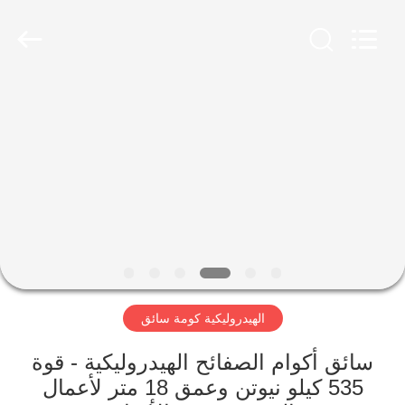
Yekun
Construction
Machinery
Co.,
Ltd..
All
Rights
Reserved.
مسكن
منتجات
عرض
الواقع
الافتراضي
الهيدروليكية كومة سائق
معلومات
عنا
سائق أكوام الصفائح الهيدروليكية - قوة
535 كيلو نيوتن وعمق 18 متر لأعمال