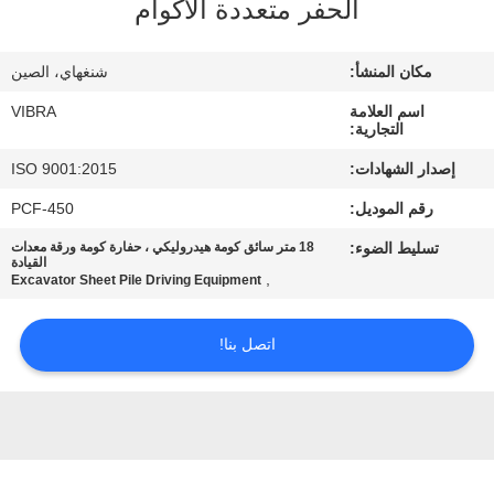
الحفر متعددة الأكوام
جولة
في
مكان المنشأ:
شنغهاي، الصين
المعمل
اسم العلامة
VIBRA
التجارية:
مراقبة
إصدار الشهادات:
ISO 9001:2015
الجودة
رقم الموديل:
PCF-450
تسليط الضوء:
18 متر سائق كومة هيدروليكي ، حفارة كومة ورقة معدات
اتصل
القيادة
,
Excavator Sheet Pile Driving Equipment
بنا
اتصل بنا!
أخبار
حالات