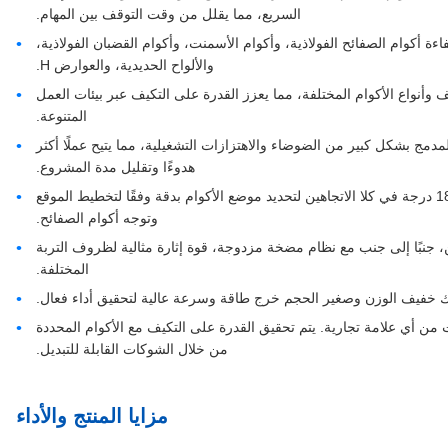
السريع، مما يقلل من وقت التوقف بين المهام.
ءة أكوام الصفائح الفولاذية، وأكوام الأسمنت، وأكوام القضبان الفولاذية،
والألواح الحديدية، والعوارض H.
 وأنواع الأكوام المختلفة، مما يعزز القدرة على التكيف عبر بيئات العمل
المتنوعة.
مدمج بشكل كبير من الضوضاء والاهتزازات التشغيلية، مما يتيح عملًا أكثر
هدوءًا وتقليل مدة المشروع.
تثبيت دوار دقيق 180 درجة: يمكن أن يدور المشبك 180 درجة في كلا الاتجاهين لتحديد موضع الأكوام بدقة وفقًا لتخطيط الموقع
وتوجه أكوام الصفائح.
ين، جنبًا إلى جنب مع نظام مضخة مزدوجة، قوة إثارة مثالية لظروف التربة
المختلفة.
خفيف الوزن وصغير الحجم خرج طاقة وسرعة عالية لتحقيق أداء فعال.
ن أي علامة تجارية. يتم تحقيق القدرة على التكيف مع الأكوام المحددة
من خلال الشوكات القابلة للتبديل.
مزايا المنتج والأداء