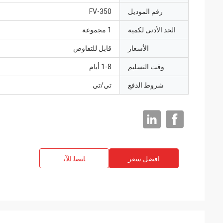
رقم الموديل
FV-350
الحد الأدنى لكمية
1 مجموعة
الأسعار
قابل للتفاوض
وقت التسليم
1-8 أيام
شروط الدفع
تي/تي
افضل سعر
ﺎﺘﺼﻟ ﺍﻶﻧ