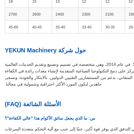
18
15
15
12
12
12
2700
2600
2400
2300
2100
19
45-60
40-45
35-40
33-40
30-35
20
حول شركة YEKUN Machinery
تأسست شركة Shanghai YEKUN Machinery Co., Ltd. في عام 2014، وهي متخصصة في تصميم وتصنيع وتقديم الخدمات العالمية
. نركز على دمج التكنولوجيا الصناعية المتقدمة لإنشاء معدات رائدة في الكفاءة
نا المتفاني، بدعم من المستشارين التقنيين الدوليين، بالابتكار والجودة، ونسعى
جاهدين لنكون المورد الأكثر احترافية وشمولية في مجالنا.
الأسئلة الشائعة (FAQ)
س: ما الذي يجعل سائق الأكوام هذا "عالي الكفاءة"؟
 التدفق الذي يوفر قوة أكبر، جنبًا إلى جنب مع آلية التحكم متعددة السرعات