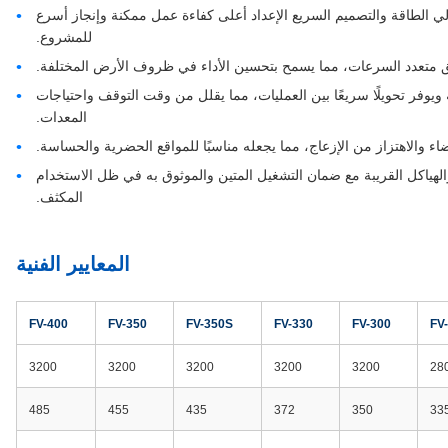
لي الطاقة والتصميم السريع الإعداد أعلى كفاءة عمل ممكنة وإنجاز أسرع
للمشروع.
قيق متعدد السرعات، مما يسمح بتحسين الأداء في ظروف الأرض المختلفة.
ويوفر تحويلًا سريعًا بين العمليات، مما يقلل من وقت التوقف واحتياجات
المعدات.
 والاهتزاز من الإزعاج، مما يجعله مناسبًا للمواقع الحضرية والحساسة.
لهياكل القريبة مع ضمان التشغيل المتين والموثوق به في ظل الاستخدام
المكثف.
المعايير الفنية
FV-400
FV-350
FV-350S
FV-330
FV-300
FV
3200
3200
3200
3200
3200
28
485
455
435
372
350
33