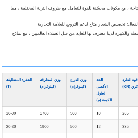
احة ، مع مكونات محسّنة للقوة للتعامل مع ظروف التربة المختلفة ، مما
عال؛ تخصيص الشعار متاح لدعم الترويج للعلامة التجارية.
طة والكبيرة لدينا معترف بها للغاية من قبل العملاء العالميين ، مع نماذج
قوة الطرد
الحد
وزن الذراع
وزن المطرقة
الحفرة المتطابقة
ي (KN)
الأقصى
(كيلوغرام)
(كيلوغرام)
(T)
لطول
الكومة (م)
20-30
1700
500
10
265
20-30
1900
500
12
335