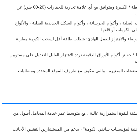
التوافق العالمي لـ XCMG: مصمم لـ XCMG الحفارات المتوسطة / الكبيرة ومتوافق مع أي علامة تجارية للحفارات (20-60 طن) عن
.
لصلبة ، وأكوام الخرسانة ، وأكوام السكك الحديدية الصلبة ، والألواح
وضاء والاهتزاز للعمل الهادئ؛ يتطلب طاقة أقل لسحب الكومة مقارنة
ران إيجابي / سلبي بنسبة 180 درجة لضبط / خفض أكوام الأوراق الدقيقة.تردد الاهتزاز القابل للتعديل على مستويين
مضخات المتغيرة ، والتي تتكيف مع ظروف الموقع المحددة ومتطلبات
حسّنة للقوة استمرارية عالية ، مع متوسط عمر خدمة المحامل أطول من
 التقنية لمؤسسات سائقي الكومة" ، بدعم من المستشارين التقنيين الأجانب