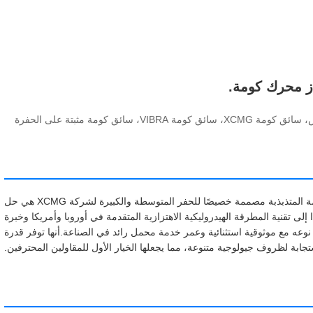
 كومة مثبتة على الحفرة
سلسلة VIBRA الهيدروليكية التي تعمل على تشغيل القمامة المتذبذبة مصممة خصيصًا للحفر المتوسطة والكبيرة لشركة XCMG هي حل
ادًا إلى تقنية المطرقة الهيدروليكية الاهتزازية المتقدمة في أوروبا وأمريكا وخبرة
عه مع موثوقية استثنائية وعمر خدمة محمل رائد في الصناعة.أنها توفر قدرة
تجابة لظروف جيولوجية متنوعة، مما يجعلها الخيار الأول للمقاولين المحترفين.