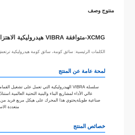
منتوج وصف
XCMG-متوافقة VIBRA هيدروليكية الاهتزاز محرك كومة.
الكلمات الرئيسية: سائق كومة، سائق كومة هيدروليكية ترتعش، سائق كومة XCMG، سائق كومة VIBRA، سائق
لمحة عامة عن المنتج
عالي الأداء لمشاريع البناء والبنية التحتية العالمية.استن
صناعية طويلةيحتوي هذا المحرك على هيكل مربع فريد من نو
متعددة الاس
خصائص المنتج