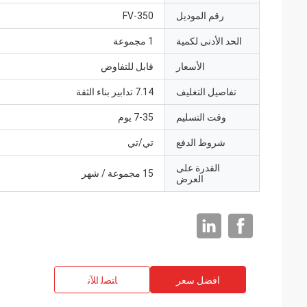
رقم الموديل
FV-350
الحد الأدنى لكمية
1 مجموعة
الأسعار
قابل للتفاوض
تفاصيل التغليف
7.14 تدابير بناء الثقة
وقت التسليم
7-35 يوم
شروط الدفع
تي/تي
القدرة على
15 مجموعة / شهر
العرض
افضل سعر
ﺎﺘﺼﻟ ﺍﻶﻧ