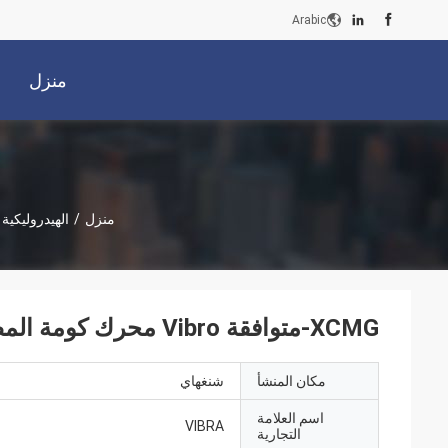
Arabic
منزل
منزل
/
الهيدروليكية
XCMG-متوافقة Vibro محرك كومة المطرقة 3200rpm الاهتزاز & عالية السرعة كومة
مكان المنشأ
شنغهاي
اسم العلامة
VIBRA
التجارية