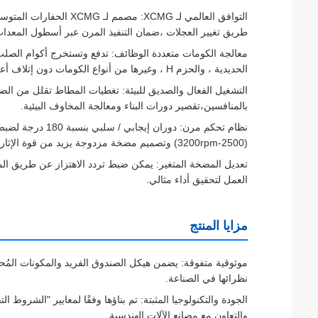
طريق تغيير العجلات ،ضمان التنفيذ المرن عبر أسطول المعدات
معالجة الكومات متعددة الوظائف: تدفع وتستخرج أكوام الصلب ا
الحديدية ، والحزم H ، وغيرها من أنواع الكومات دون إتلاف أعلى الكومات أو قاعها.
التشغيل الفعال والصديق للبيئة: تغطيات المطاط تقلل من الض
بالمنافسين،تقصير دورات البناء ومعالجة المخاوف البيئية.
نظام تحكم مرن: دو
(2500-3200rpm) وتصميم مضخة مزدوجة يزيد من قوة الإثارة.
تعديل المضخة المتغير: يمكن ضبط تردد الاهتزاز عن طريق ال
العمل لتحقيق أداء مثالي.
مزايا المنتج
موثوقية متفوقة: يضمن هيكل الصندوق الفريد والمكونات المُ
نظرائها في الصناعة.
الجودة والتكنولوجيا المثبتة: تم بناؤها وفقًا لمعايير "الشروط
والتعاون مع مصانع الآلات الهندسية.