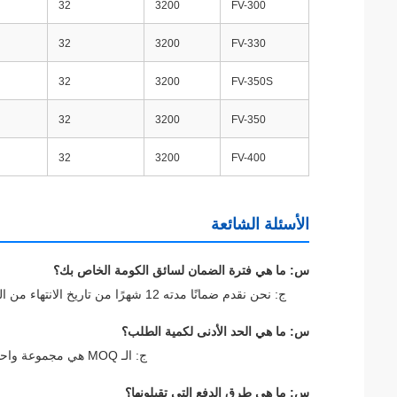
32
3200
FV-300
32
3200
FV-330
32
3200
FV-350S
32
3200
FV-350
32
3200
FV-400
الأسئلة الشائعة
س: ما هي فترة الضمان لسائق الكومة الخاص بك؟
ج: نحن نقدم ضمانًا مدته 12 شهرًا من تاريخ الانتهاء من التثبيت ، يغطي الكمبيوتر الرئيسي والمكونات الرئيسية (باستثناء أجزاء الارتداء).
س: ما هي الحد الأدنى لكمية الطلب؟
ج: الـ MOQ هي مجموعة واحدة، تدعم مشتريات الدفعات الصغيرة للاحتياجات التجريبية أو المشاريع الخاصة.
س: ما هي طرق الدفع التي تقبلونها؟