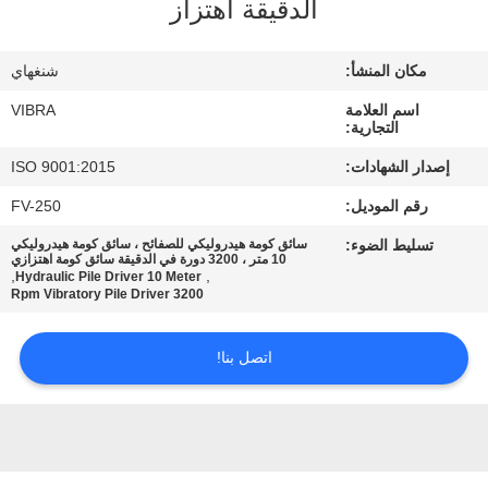
الدقيقة اهتزاز
جولة
في
مكان المنشأ:
شنغهاي
المعمل
اسم العلامة
VIBRA
التجارية:
مراقبة
إصدار الشهادات:
ISO 9001:2015
الجودة
رقم الموديل:
FV-250
تسليط الضوء:
سائق كومة هيدروليكي للصفائح ، سائق كومة هيدروليكي
اتصل
10 متر ، 3200 دورة في الدقيقة سائق كومة اهتزازي
,
,
Hydraulic Pile Driver 10 Meter
3200 Rpm Vibratory Pile Driver
بنا
اتصل بنا!
أخبار
حالات