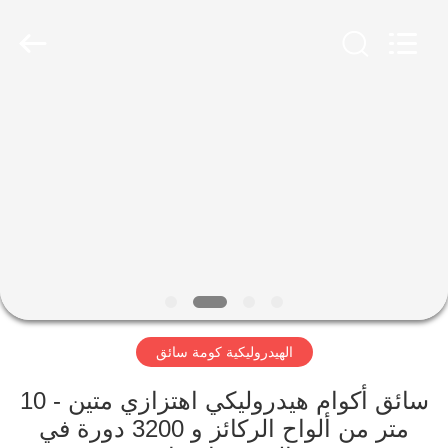
Yekun
Construction
Machinery
Co.,
Ltd..
All
Rights
Reserved.
مسكن
منتجات
عرض
الواقع
الافتراضي
الهيدروليكية كومة سائق
معلومات
عنا
سائق أكوام هيدروليكي اهتزازي متين - 10
متر من ألواح الركائز و 3200 دورة في