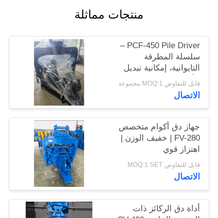
اطلب
منتجات مماثلة
اقتباس
PCF-450 Pile Driver –
SITEMAP
سلسلة المطرقة
التايوانية، إمكانية تبديل
الأجزاء العالية وقوة 535
قابل للتفاوض MOQ:1 مجموعة
PRIVACY
كيلو نيوتن
الاتصال
POLICY
جهاز دق أكوام متخصص
FV-280 | خفيف الوزن |
اهتزاز قوي
قابل للتفاوض MOQ:1 SET
الاتصال
أداة دق الركائز ذات