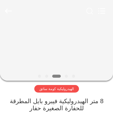
Yekun
Construction
Machinery
Co.,
Ltd..
All
Rights
Reserved.
مسكن
منتجات
عرض
الواقع
الافتراضي
الهيدروليكية كومة سائق
معلومات
عنا
8 متر الهيدروليكية فيبرو بايل المطرقة
للحفارة الصغيرة حفار