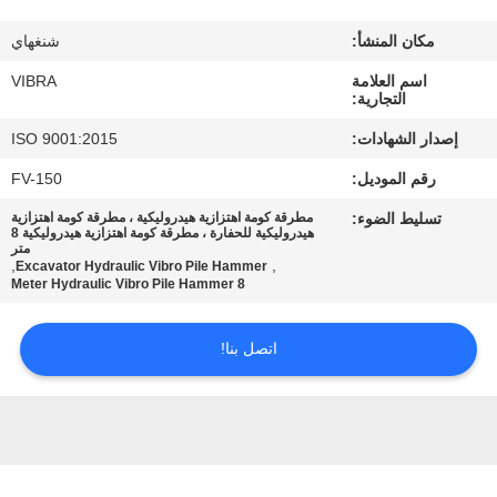
جولة
مكان المنشأ:
شنغهاي
في
اسم العلامة
VIBRA
المعمل
التجارية:
إصدار الشهادات:
ISO 9001:2015
مراقبة
رقم الموديل:
FV-150
الجودة
تسليط الضوء:
مطرقة كومة اهتزازية هيدروليكية ، مطرقة كومة اهتزازية
هيدروليكية للحفارة ، مطرقة كومة اهتزازية هيدروليكية 8
متر
اتصل
,
,
Excavator Hydraulic Vibro Pile Hammer
8 Meter Hydraulic Vibro Pile Hammer
بنا
اتصل بنا!
أخبار
حالات