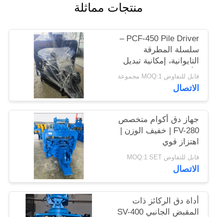
منتجات مماثلة
اطلب
اقتباس
PCF-450 Pile Driver –
سلسلة المطرقة
SITEMAP
التايوانية، إمكانية تبديل
الأجزاء العالية وقوة 535
قابل للتفاوض MOQ:1 مجموعة
كيلو نيوتن
PRIVACY
الاتصال
POLICY
جهاز دق أكوام متخصص
FV-280 | خفيف الوزن |
اهتزاز قوي
قابل للتفاوض MOQ:1 SET
الاتصال
أداة دق الركائز ذات
المقبض الجانبي SV-400