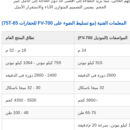
ولهم الحالي، مما يزيد الكفاءة إلى أقصى حد دون الحاجة إلى حامل كبير
الحجم. يضمن التصميم المتوازن الأداء والاستقرار الأمثل.
المعلمات الفنية (مع تسليط الضوء على FV-700 للحفارات 65-75T)
المواصفات (الموديل FV-700)
نطاق المنتج العام
24 م
18 م - 32 م
915 كيلو نيوتن
759 كيلو نيوتن - 1064 كيلو نيوتن
2600 دورة في الدقيقة
2400 - 2800 دورة في الدقيقة
32 ميجا باسكال
30 - 32 ميجا باسكال
~3850 كجم
3500 - 4350 كجم
65-75 طن
48 - 100 طن