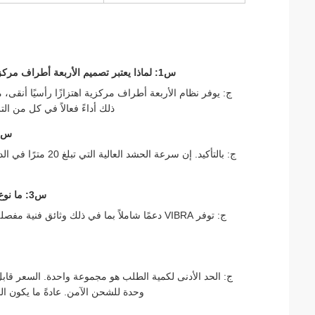
س1: لماذا يعتبر تصميم الأربعة أطراف مركزية متفوقًا للمشاريع في التربة المتغيرة مثل تلك الموجودة في الهند أو روسيا؟
ج: يوفر نظام الأربعة أطراف مركزية اهتزازًا رأسيًا أنقى، 
ذلك أداءً فعالاً في كل من الت
س2: هل يمكن لسائق الأكوام هذا التعامل مع كل من القيادة والاستخراج بكفاءة؟
ج: بالتأكيد. إن سر
س3: ما نوع خدمات ما بعد البيع والدعم الذي يمكننا توقعه في جنوب شرق آسيا أو روسيا؟
ج: توفر VIBRA دعمًا شاملاً بما في ذلك وثائ
وحدة للشحن الآمن. عادةً ما يكون المهلة الزمنية للتسليم من 7 إلى