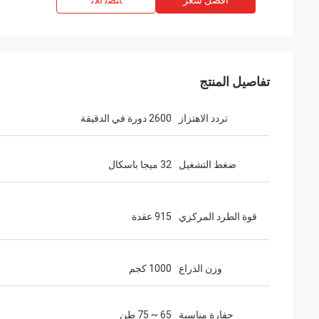
افضل سعر
ﺎﺘﺼﻟ ﺍﻶﻧ
تفاصيل المنتج
تردد الاهتزاز
2600 دورة في الدقيقة
ضغط التشغيل
32 ميجا باسكال
قوة الطرد المركزي
915 عقدة
وزن الذراع
1000 كجم
حفارة مناسبة
65 ~ 75 طن