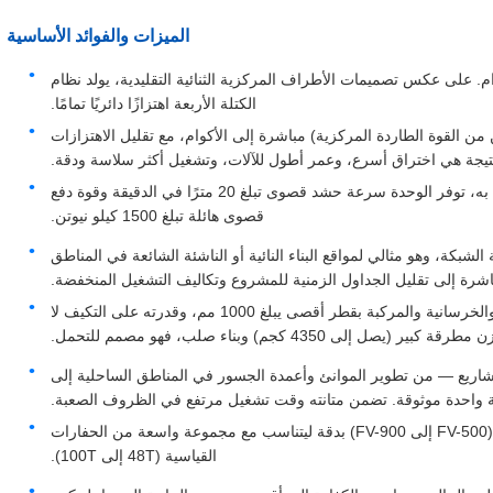
الميزات والفوائد الأساسية
م. على عكس تصميمات الأطراف المركزية الثنائية التقليدية، يولد نظام
الكتلة الأربعة اهتزازًا دائريًا تمامًا.
 نقل قوة فائق (يصل إلى 1064 كيلو نيوتن من القوة الطاردة المركزية) مباشرة إلى الأكوام، مع تقليل الاهتزازات
لنتيجة هي اختراق أسرع، وعمر أطول للآلات، وتشغيل أكثر سلاسة ودقة.
أداء عالي السرعة يعمل بالديزل: مدفوعًا بمحرك ديزل موثوق به، توفر الوحدة سرعة حشد قصوى تبلغ 20 مترًا في الدقيقة وقوة دفع
قصوى هائلة تبلغ 1500 كيلو نيوتن.
شبكة، وهو مثالي لمواقع البناء النائية أو الناشئة الشائعة في المناطق
اشرة إلى تقليل الجداول الزمنية للمشروع وتكاليف التشغيل المنخفضة.
تنوع استثنائي وبناء قوي: مصمم للتعامل مع الأكوام الفولاذية والخرسانية والمركبة بقطر أقصى يبلغ 1000 مم، وقدرته على التكيف لا
بير (يصل إلى 4350 كجم) وبناء صلب، فهو مصمم للتحمل.
شاريع — من تطوير الموانئ وأعمدة الجسور في المناطق الساحلية إلى
لة واحدة موثوقة. تضمن متانته وقت تشغيل مرتفع في الظروف الصعبة.
محسن للتوافق العالمي مع الحاملات: تم تصميم خط الإنتاج (FV-500 إلى FV-900) بدقة ليتناسب مع مجموعة واسعة من الحفارات
القياسية (48T إلى 100T).