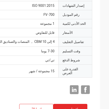
إصدار الشهادات
ISO 9001:2015
رقم الموديل
FV-700
الحد الأدنى لكمية
1 مجموعة
الأسعار
قابل للتفاوض
4 إلى 10 CBM ， المنصات والصناديق الخشبية
تفاصيل التغليف
وقت التسليم
7-30 يوما
شروط الدفع
تي/تي
القدرة على
15 مجموعة / شهر
العرض