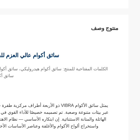
منتوج وصف
سائق أكوام عالي العزم للحفارات 65-75T: تصميم بأربعة أطراف 
الكلمات المفتاحية للمنتج: سائق أكوام هيدروليكي، سائق أك
سائق أكو
يمثل سائق الأكوام VIBRA ذو الأربعة أطراف
عبر بيئات متنوعة وصعبة. تم تصميمه خصيصًا للأداء القوي في
الهائلة والمتانة الاستثنائية. إن ابتكاره الأساسي — نظام الا