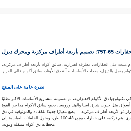
مركزية ومحرك ديزل
وام مثبت على الحفارات، مطرقة اهتزازية، سائق أكوام بأربعة أطراف مركزية،
ام يعمل بالديزل، معدات الأساسات، آلة دق الأوتاد، سائق أكوام عالي العزم.
نظرة عامة على المنتج
 مركزية طفرة في تكنولوجيا دق الأكوام الاهتزازية، تم تصميمه لمشاريع الأساسات الأكثر تطلبًا
 أسواق مثل جنوب شرق آسيا والهند وروسيا، يجمع سائق الأكوام هذا بين القوة
هتزاز ذو الأربعة أطراف مركزية — يضع معيارًا جديدًا للكفاءة والموثوقية في دق
واستخراج ألواح الأكوام والأغلفة وعناصر الأساسات الأخرى. يتم تركيبه على حفارات بوزن 48-100 طن، ويحول الحاملات القياسية إلى
محطات دق أكوام متنقلة وقوية.