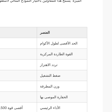
الميزة: يسمح هذا للمقاولين باختيار النموذج المثالي لأسط
العنصر
الحد الأقصى لطول الأكوام
القوة الطاردة المركزية
تردد الاهتزاز
ضغط التشغيل
وزن المطرقة
الحفارة الموصى بها
الأداء الرئيسي
أقصى قوة 1500 كيلو نيوتن، سرعة 20 م/دقيقة