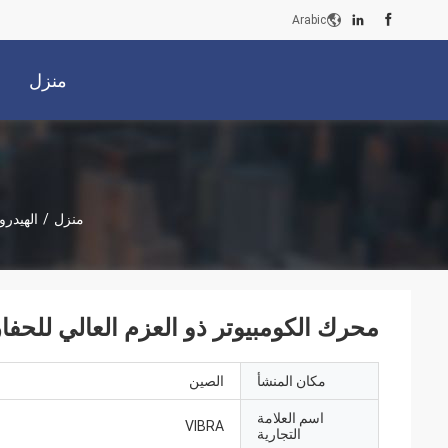
Arabic
منزل
منزل
/
الهيدرو
محرك الكومبيوتر ذو العزم العالي للحفارات 65-75T: أربعة تصميما
مكان المنشأ
الصين
اسم العلامة
VIBRA
التجارية