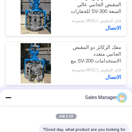
المقبض الجانبي عالي
اطلب
السعة SV-300 للحفارات
اقتباس
التي يبلغ وزنها 25-32 طنًا
قابل للتفاوض MOQ:1 مجموعة
- مُصمم لأنواع الخوازيق
الاتصال
المتنوعة والتضاريس
خريطة
الصعبة
الموقع
مفك الركائز ذو المقبض
الجانبي متعدد
الاستخدامات SV-200 مع
PRIVACY
دوران 360 درجة وإمالة
قابل للتفاوض MOQ:1 مجموعة
POLICY
ثنائية الاتجاه - مُصمم
الاتصال
للحفارات التي يبلغ وزنها
20-25 طنًا
Sales Manager
فئات شعبية
جميع
2:19 AM
الهيدروليكية كومة
حفارة المحملة كومة
سائق
سائق
Good day, what product are you looking for?