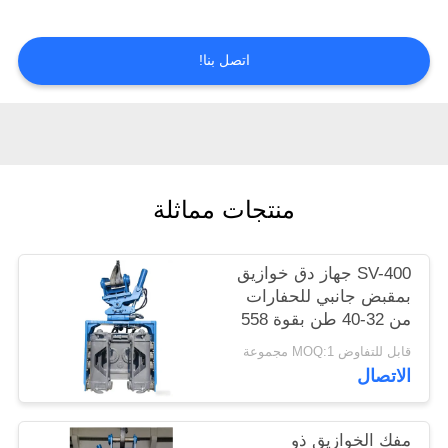
جولة
في
اتصل بنا!
المعمل
مراقبة
الجودة
منتجات مماثلة
اتصل
بنا
SV-400 جهاز دق خوازيق
بمقبض جانبي للحفارات
من 32-40 طن بقوة 558
أخبار
كيلونيوتن ونطاق تردد
قابل للتفاوض MOQ:1 مجموعة
واسع
الاتصال
حالات
مفك الخوازيق ذو