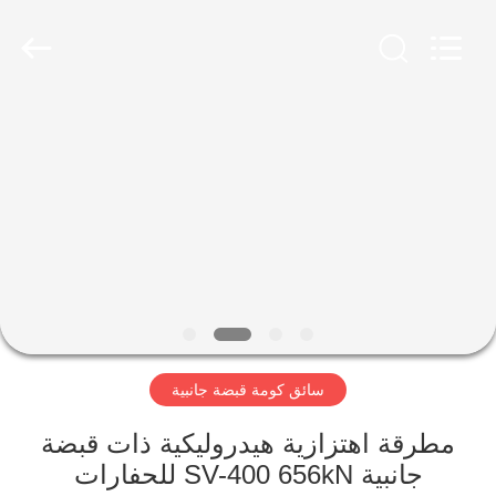
Yekun
Construction
Machinery
Co.,
Ltd..
All
Rights
Reserved.
مسكن
منتجات
عرض
الواقع
الافتراضي
سائق كومة قبضة جانبية
معلومات
عنا
مطرقة اهتزازية هيدروليكية ذات قبضة
جانبية SV-400 656kN للحفارات