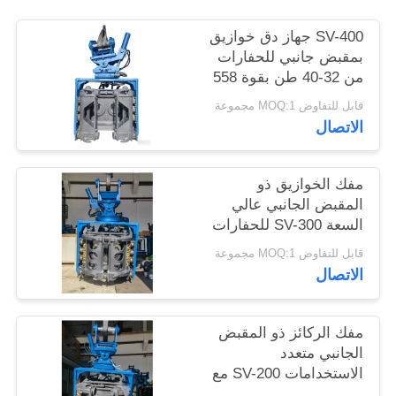
اطلب
SV-400 جهاز دق خوازيق
اقتباس
بمقبض جانبي للحفارات
من 32-40 طن بقوة 558
كيلونيوتن ونطاق تردد
SITEMAP
قابل للتفاوض MOQ:1 مجموعة
واسع
الاتصال
PRIVACY
مفك الخوازيق ذو
POLICY
المقبض الجانبي عالي
السعة SV-300 للحفارات
التي يبلغ وزنها 25-32 طنًا
قابل للتفاوض MOQ:1 مجموعة
- مُصمم لأنواع الخوازيق
الاتصال
المتنوعة والتضاريس
الصعبة
مفك الركائز ذو المقبض
الجانبي متعدد
الاستخدامات SV-200 مع
دوران 360 درجة وإمالة