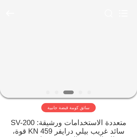
Yekun
Construction
Machinery
Co.,
Ltd..
All
Rights
Reserved.
مسكن
منتجات
عرض
الواقع
الافتراضي
سائق كومة قبضة جانبية
معلومات
عنا
متعددة الاستخدامات ورشيقة: SV-200
سائد غريب بيلي درايفر 459 KN قوة،