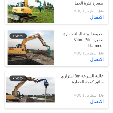
صغيرة فترة العمل
اطلب
القصيرة
قابل للتفاوض MOQ:1
اقتباس
25
الاتصال
خريطة
أربعة سائقين متحركين
صديقة للبيئة البناء حفارة
الموقع
صغيرة Vibro Pile
Hammer
PRIVACY
قابل للتفاوض MOQ:1
الاتصال
POLICY
15
عالية السرعة 8m اهتزازي
360 درجة محرك
سائق كومة للحفارة
كومة
قابل للتفاوض MOQ:1
الاتصال