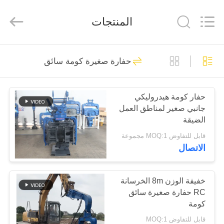
Yekun
Construction
Machinery
المنتجات
Co.,
Ltd..
All
Rights
Reserved.
مسكن
113
حفارة صغيرة كومة سائق
الهيدروليكية كومة
منتجات
سائق
حفار كومة هيدروليكي
جانبي صغير لمناطق العمل
عرض
الضيقة
الواقع
قابل للتفاوض MOQ:1 مجموعة
الاتصال
الافتراضي
86
حفارة المحملة كومة
معلومات
خفيفة الوزن 8m الخرسانة
RC حفارة صغيرة سائق
عنا
سائق
كومة
قابل للتفاوض MOQ:1