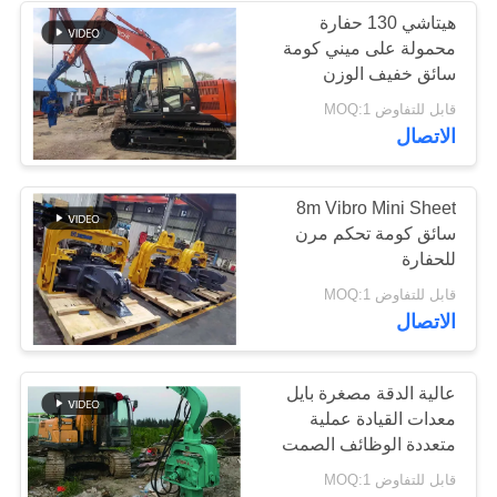
هيتاشي 130 حفارة
محمولة على ميني كومة
38
سائق خفيف الوزن
حفارة صغيرة كومة
قابل للتفاوض MOQ:1
الاتصال
سائق
8m Vibro Mini Sheet
سائق كومة تحكم مرن
للحفارة
30
قابل للتفاوض MOQ:1
الاتصال
معدات القيادة كومة
ملموسة
عالية الدقة مصغرة بايل
معدات القيادة عملية
متعددة الوظائف الصمت
قابل للتفاوض MOQ:1