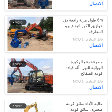
جولة
الاتصال
في
المعمل
6m طول مرنة رافعة دق
14
خوازيق الكهربائية فيبرو
المطرقة
مطرقة هزة كهربائية
مراقبة
قابل للتفاوض MOQ:1
الجودة
الاتصال
اتصل
مطرقة دفع الركيزة
الهوائية للنهر ، آلة قيادة
بنا
كومة الصفائح
43
قابل للتفاوض MOQ:1
سائق كومة قبضة
أخبار
الاتصال
جانبية
حالات
عالية الأداء سائق كومة
صغيرة ، سائق كومة