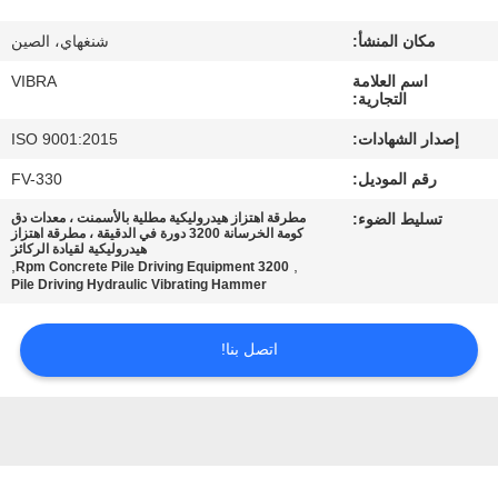
جولة
مكان المنشأ:
شنغهاي، الصين
في
اسم العلامة
VIBRA
المعمل
التجارية:
إصدار الشهادات:
ISO 9001:2015
مراقبة
رقم الموديل:
FV-330
الجودة
تسليط الضوء:
مطرقة اهتزاز هيدروليكية مطلية بالأسمنت ، معدات دق
كومة الخرسانة 3200 دورة في الدقيقة ، مطرقة اهتزاز
هيدروليكية لقيادة الركائز
اتصل
,
,
3200 Rpm Concrete Pile Driving Equipment
Pile Driving Hydraulic Vibrating Hammer
بنا
اتصل بنا!
أخبار
حالات