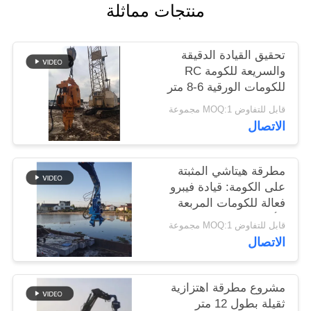
منتجات مماثلة
اطلب
اقتباس
تحقيق القيادة الدقيقة
والسريعة للكومة RC
SITEMAP
للكومات الورقية 6-8 متر
باستخدام حفرة عجلة
قابل للتفاوض MOQ:1 مجموعة
PRIVACY
الاتصال
POLICY
مطرقة هيتاشي المثبتة
على الكومة: قيادة فيبرو
فعالة للكومات المربعة
للأسمنت
قابل للتفاوض MOQ:1 مجموعة
الاتصال
مشروع مطرقة اهتزازية
ثقيلة بطول 12 متر