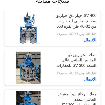
منتجات مماثلة
أخبار
SV-400 جهاز دق خوازيق
بمقبض جانبي للحفارات
حالات
من 32-40 طن بقوة 558
كيلونيوتن ونطاق تردد
قابل للتفاوض MOQ:1 مجموعة
واسع
اطلب
الاتصال
اقتباس
مفك الخوازيق ذو
المقبض الجانبي عالي
السعة SV-300 للحفارات
خريطة
التي يبلغ وزنها 25-32 طنًا
قابل للتفاوض MOQ:1 مجموعة
الموقع
- مُصمم لأنواع الخوازيق
الاتصال
المتنوعة والتضاريس
الصعبة
PRIVACY
مفك الركائز ذو المقبض
الجانبي متعدد
POLICY
الاستخدامات SV-200 مع